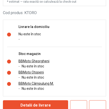
* estimat — rata exactă se calculează la check-out
Cod produs
:
KTORO
Livrare la domiciliu
Nu este în stoc
-
Stoc magazin
BBMoto Gheorgheni
-
Nu este în stoc
BBMoto Otopeni
-
Nu este în stoc
BBMoto Câmpulung M.
-
Nu este în stoc
Detalii de livrare