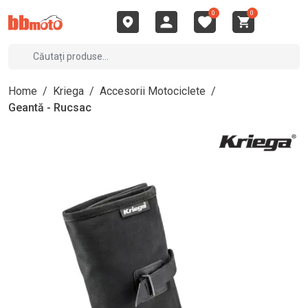
0
0
Home
/
Kriega
/
Accesorii Motociclete
/
Geantă - Rucsac