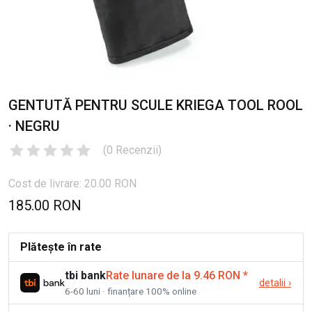
GENTUTĂ PENTRU SCULE KRIEGA TOOL ROOL
· NEGRU
(
0
Recenzii
)
Cost de livrare: 20.00 RON
185.00 RON
Plătește în rate
tbi bank
Rate lunare de la 9.46 RON
*
detalii
›
6-60 luni · finanțare 100% online