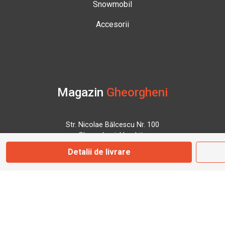
Snowmobil
Accesorii
Magazin
Gheorgheni
Str. Nicolae Bălcescu Nr. 100
Gheorgheni, Harghita
Detalii de livrare
Marți - Sâmbătă: 09:00 - 17:00
0745 153 295