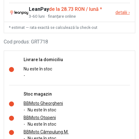
LeanPay
de la 28.73 RON / lună
*
detalii
›
3-60 luni · finanțare online
* estimat — rata exactă se calculează la check-out
Cod produs
:
GRT718
Livrare la domiciliu
Nu este în stoc
-
Stoc magazin
BBMoto Gheorgheni
-
Nu este în stoc
BBMoto Otopeni
-
Nu este în stoc
BBMoto Câmpulung M.
-
Nu este în stoc