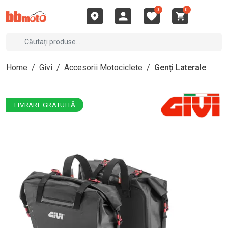
0
0
Home
/
Givi
/
Accesorii Motociclete
/
Genți Laterale
LIVRARE GRATUITĂ