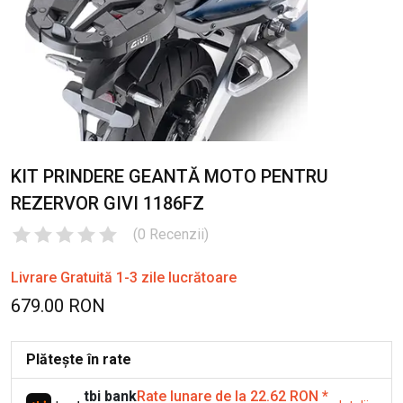
KIT PRINDERE GEANTĂ MOTO PENTRU
REZERVOR GIVI 1186FZ
(
0
Recenzii
)
Livrare Gratuită 1-3 zile lucrătoare
679.00 RON
Plătește în rate
tbi bank
Rate lunare de la 22.62 RON
*