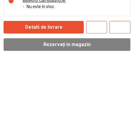
BBMoto Câmpulung M.
-
Nu este în stoc
Detalii de livrare
Rezervați în magazin