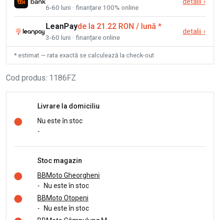
detalii
›
6-60 luni · finanțare 100% online
LeanPay
de la 21.22 RON / lună
*
detalii
›
3-60 luni · finanțare online
* estimat — rata exactă se calculează la check-out
Cod produs
:
1186FZ
Livrare la domiciliu
Nu este în stoc
-
Stoc magazin
BBMoto Gheorgheni
-
Nu este în stoc
BBMoto Otopeni
-
Nu este în stoc