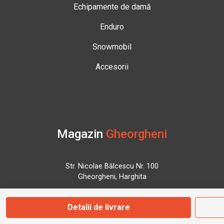
Echipamente de damă
Enduro
Snowmobil
Accesorii
Magazin
Gheorgheni
Str. Nicolae Bălcescu Nr. 100
Gheorgheni, Harghita
Detalii de livrare
Marți - Sâmbătă: 09:00 - 17:00