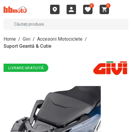
0
0
Home
/
Givi
/
Accesorii Motociclete
/
Suport Geantă & Cutie
LIVRARE GRATUITĂ