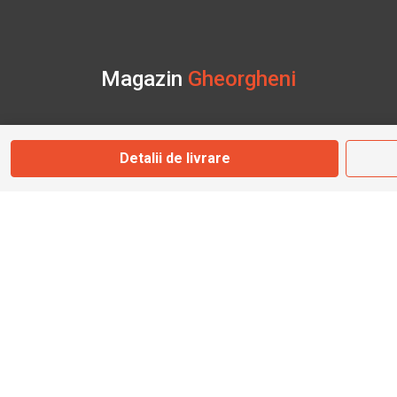
Magazin
Gheorgheni
Str. Nicolae Bălcescu Nr. 100
Gheorgheni, Harghita
Detalii de livrare
Marți - Sâmbătă: 09:00 - 17:00
0745 153 295
info@bbmoto.ro