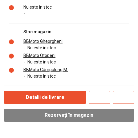
Nu este în stoc
-
Stoc magazin
BBMoto Gheorgheni
-
Nu este în stoc
BBMoto Otopeni
-
Nu este în stoc
BBMoto Câmpulung M.
-
Nu este în stoc
Detalii de livrare
Rezervați în magazin