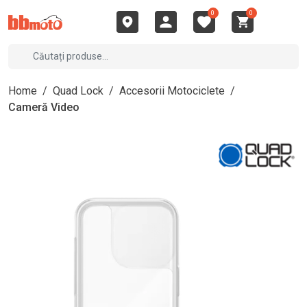
0
0
Home
/
Quad Lock
/
Accesorii Motociclete
/
Cameră Video