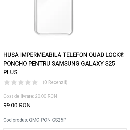
HUSĂ IMPERMEABILĂ TELEFON QUAD LOCK®
PONCHO PENTRU SAMSUNG GALAXY S25
PLUS
(
0
Recenzii
)
Cost de livrare: 20.00 RON
99.00 RON
Cod produs
:
QMC-PON-GS25P