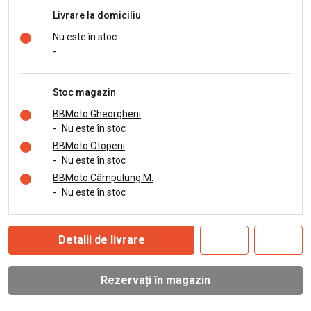
Livrare la domiciliu
Nu este în stoc
-
Stoc magazin
BBMoto Gheorgheni
-
Nu este în stoc
BBMoto Otopeni
-
Nu este în stoc
BBMoto Câmpulung M.
-
Nu este în stoc
Detalii de livrare
Rezervați în magazin