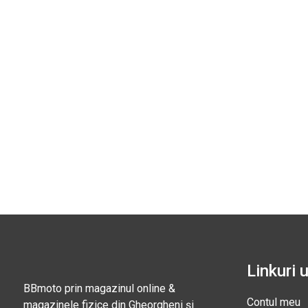
Linkuri u
BBmoto prin magazinul online &
Contul meu
magazinele fizice din Gheorgheni și