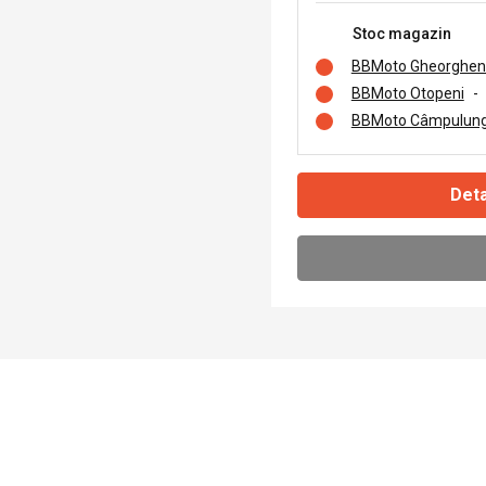
Stoc magazin
BBMoto Gheorghen
BBMoto Otopeni
-
BBMoto Câmpulung
Deta