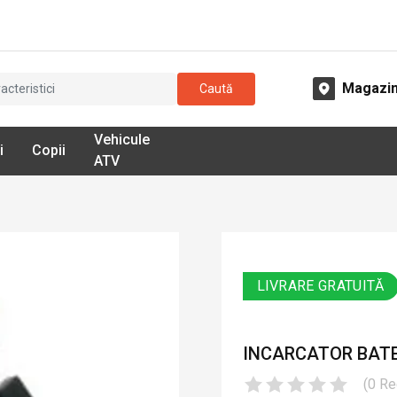
Magazi
Caută
Vehicule
i
Copii
ATV
LIVRARE GRATUITĂ
INCARCATOR BATE
(
0
Re