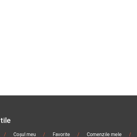
tile
/
Coșul meu
/
Favorite
/
Comenzile mele
/