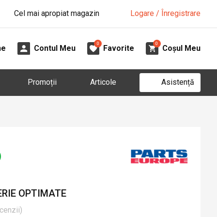
Cel mai apropiat magazin
Logare / Înregistrare
0
0
ne
Contul Meu
Favorite
Coșul Meu
Asistență
Promoții
Articole
RIE OPTIMATE
cenzii
)