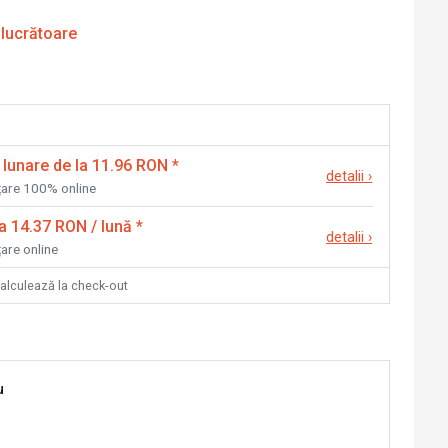
 lucrătoare
 lunare de la 11.96 RON
*
detalii
›
nțare 100% online
la 14.37 RON / lună
*
detalii
›
țare online
calculează la check-out
u