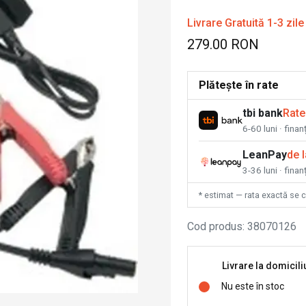
Livrare Gratuită 1-3 zile
279.00 RON
Plătește în rate
tbi bank
Rate
6-60 luni · fina
LeanPay
de 
3-36 luni · finan
* estimat — rata exactă se 
Cod produs
:
38070126
Livrare la domicili
Nu este în stoc