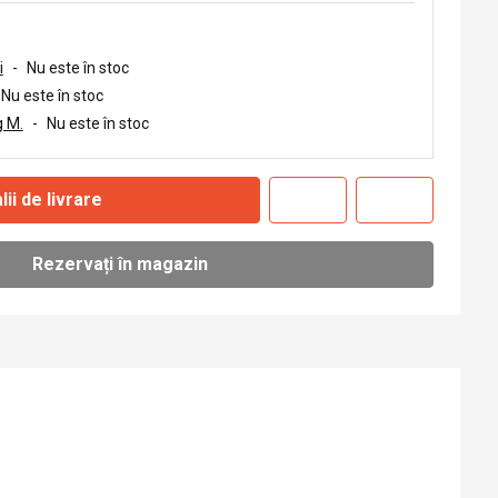
i
-
Nu este în stoc
Nu este în stoc
 M.
-
Nu este în stoc
lii de livrare
Rezervați în magazin