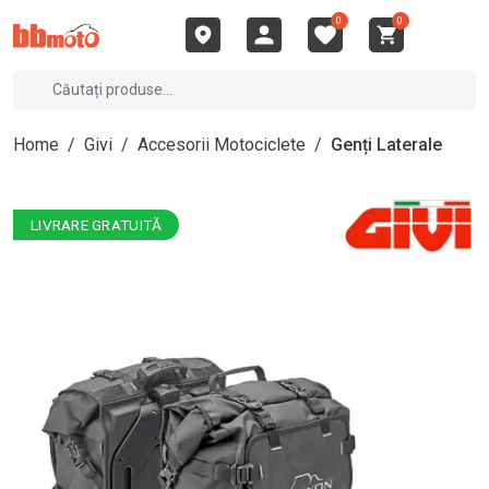
0
0
Home
/
Givi
/
Accesorii Motociclete
/
Genți Laterale
LIVRARE GRATUITĂ