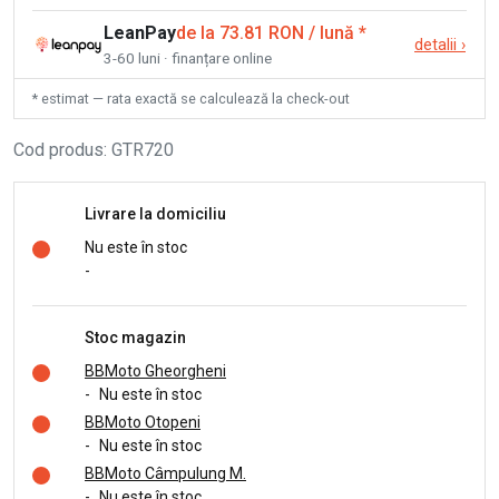
LeanPay
de la 73.81 RON / lună
*
detalii
›
3-60 luni · finanțare online
* estimat — rata exactă se calculează la check-out
Cod produs
:
GTR720
Livrare la domiciliu
Nu este în stoc
-
Stoc magazin
BBMoto Gheorgheni
-
Nu este în stoc
BBMoto Otopeni
-
Nu este în stoc
BBMoto Câmpulung M.
-
Nu este în stoc