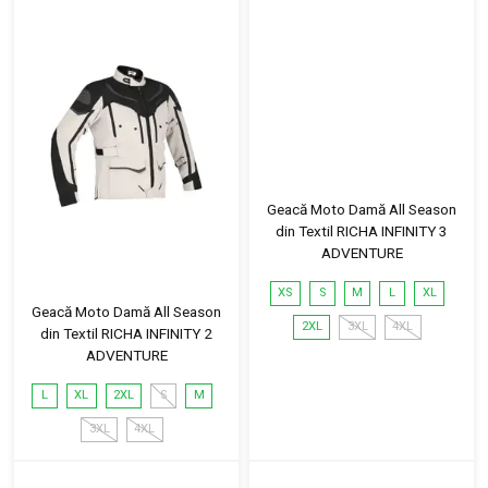
Geacă Moto Damă All Season
din Textil RICHA INFINITY 3
ADVENTURE
XS
S
M
L
XL
Geacă Moto Damă All Season
2XL
3XL
4XL
din Textil RICHA INFINITY 2
ADVENTURE
L
XL
2XL
S
M
3XL
4XL