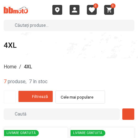
0
0
4XL
Home
/
4XL
7
produse
,
7
în stoc
Filtrează
Cele mai populare
LIVRARE GRATUITĂ
LIVRARE GRATUITĂ