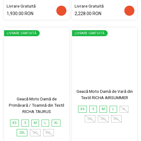
Livrare Gratuită
Livrare Gratuită
1,930.00 RON
2,228.00 RON
LIVRARE GRATUITĂ
LIVRARE GRATUITĂ
Geacă Moto Damă de Vară din
Textil RICHA AIRSUMMER
Geacă Moto Damă de
Primăvară / Toamnă din Textil
XS
S
M
L
XL
RICHA TAURUS
2XL
3XL
4XL
XS
S
M
L
XL
2XL
3XL
4XL