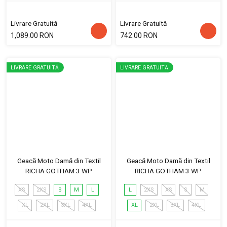
Livrare Gratuită
Livrare Gratuită
1,089.00 RON
742.00 RON
LIVRARE GRATUITĂ
LIVRARE GRATUITĂ
Geacă Moto Damă din Textil
Geacă Moto Damă din Textil
RICHA GOTHAM 3 WP
RICHA GOTHAM 3 WP
XS
2XS
S
M
L
L
2XS
XS
S
M
XL
2XL
3XL
4XL
XL
2XL
3XL
4XL