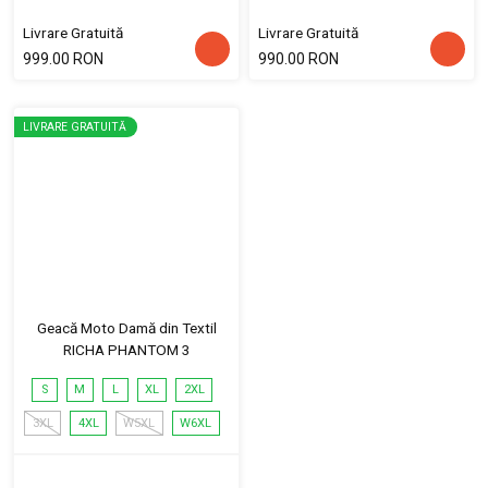
Livrare Gratuită
Livrare Gratuită
999.00 RON
990.00 RON
LIVRARE GRATUITĂ
Geacă Moto Damă din Textil
RICHA PHANTOM 3
S
M
L
XL
2XL
3XL
4XL
W5XL
W6XL