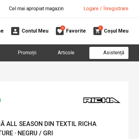
Cel mai apropiat magazin
Logare / Înregistrare
0
0
ne
Contul Meu
Favorite
Coșul Meu
Asistență
Promoții
Articole
 ALL SEASON DIN TEXTIL RICHA
URE · NEGRU / GRI