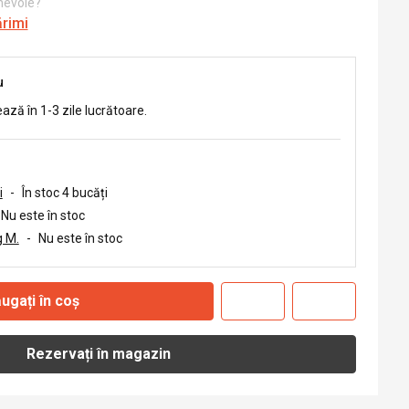
 nevoie?
ărimi
u
ează în 1-3 zile lucrătoare.
i
-
În stoc 4 bucăți
Nu este în stoc
 M.
-
Nu este în stoc
ugați în coș
Rezervați în magazin