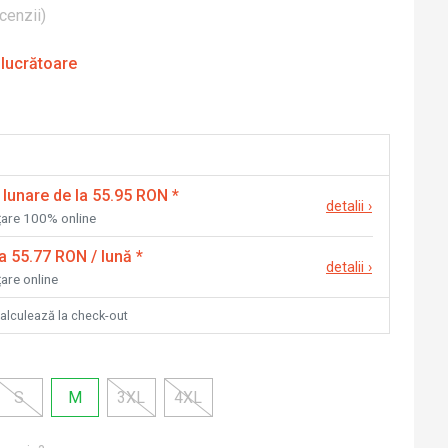
cenzii
)
 lucrătoare
 lunare de la 55.95 RON
*
detalii
›
nțare 100% online
la 55.77 RON / lună
*
detalii
›
țare online
calculează la check-out
S
M
3XL
4XL