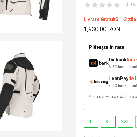
(
0
Re
Livrare Gratuită 1-3 zile
1,930.00 RON
Plătește în rate
tbi bank
Rate
6-60 luni · fina
LeanPay
de 
3-60 luni · finan
* estimat — rata exactă se 
:
L
XL
2XL