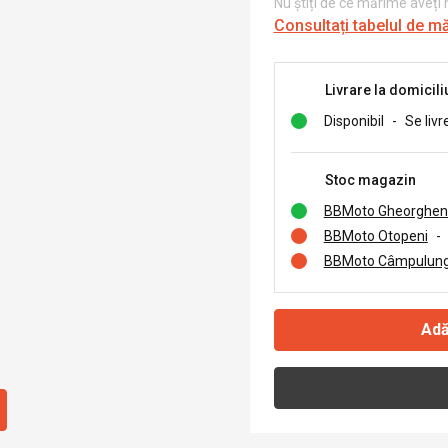
Nu știți de ce mărime aveți
Consultați tabelul de m
Livrare la domicili
Disponibil
-
Se livr
Stoc magazin
BBMoto Gheorghen
BBMoto Otopeni
-
BBMoto Câmpulung
Adă