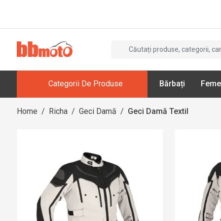
Categorii De Produse
Bărbați
Feme
Home
/
Richa
/
Geci Damă
/
Geci Damă Textil