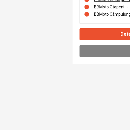
BBMoto Otopeni
-
BBMoto Câmpulung
Deta