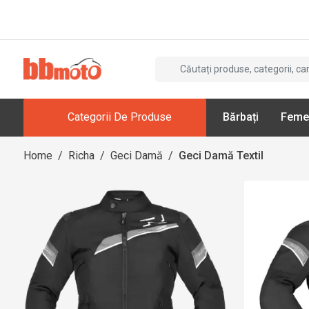
Categorii De Produse
Bărbați
Feme
Home
/
Richa
/
Geci Damă
/
Geci Damă Textil