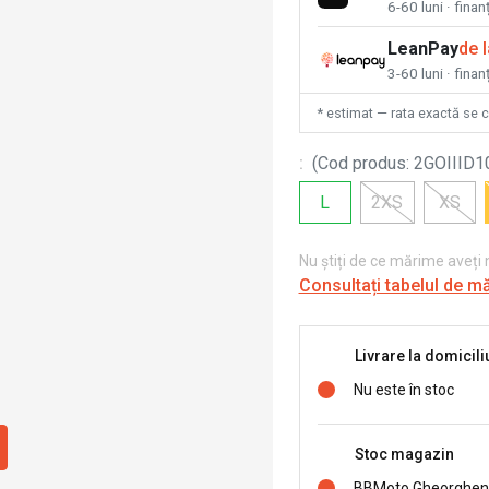
6-60 luni · fina
LeanPay
de 
3-60 luni · finan
* estimat — rata exactă se 
:
(
Cod produs
:
2GOIIID1
L
2XS
XS
Nu știți de ce mărime aveți
Consultați tabelul de m
Livrare la domicili
Nu este în stoc
Stoc magazin
BBMoto Gheorghen