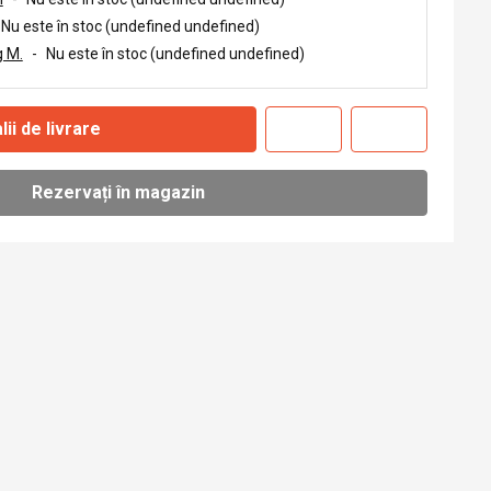
Nu este în stoc (undefined undefined)
 M.
-
Nu este în stoc (undefined undefined)
lii de livrare
Rezervați în magazin