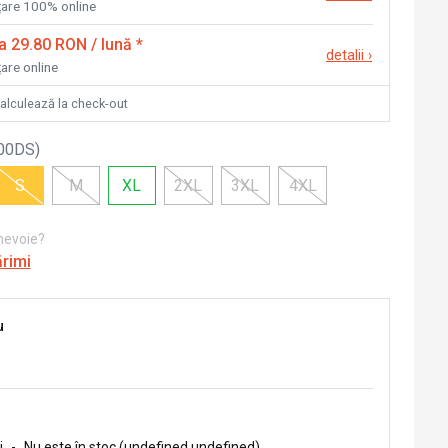
nțare 100% online
la 29.80 RON / lună
*
detalii
›
țare online
calculează la check-out
00DS
)
S
M
XL
2XL
3XL
4XL
 nevoie?
ărimi
u
i
-
Nu este în stoc (undefined undefined)