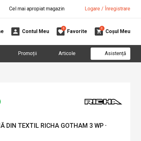
Cel mai apropiat magazin
Logare / Înregistrare
0
0
ne
Contul Meu
Favorite
Coșul Meu
Asistență
Promoții
Articole
 DIN TEXTIL RICHA GOTHAM 3 WP ·