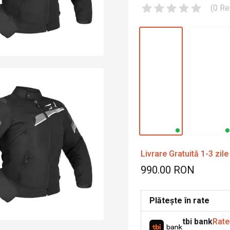
(
0
Re
Livrare Gratuită 1-3 zile
990.00 RON
Plătește în rate
tbi bank
Rate