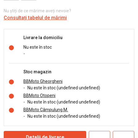
Nu știți de ce mărime aveți nevoie?
Consultați tabelul de mărimi
Livrare la domiciliu
Nu este în stoc
-
Stoc magazin
BBMoto Gheorgheni
-
Nu este în stoc (undefined undefined)
BBMoto Otopeni
-
Nu este în stoc (undefined undefined)
BBMoto Câmpulung M.
-
Nu este în stoc (undefined undefined)
Detalii de livrare