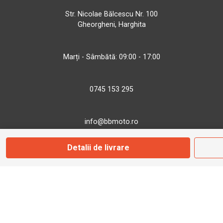
Str. Nicolae Bălcescu Nr. 100
Gheorgheni, Harghita
Marți - Sâmbătă: 09:00 - 17:00
0745 153 295
info@bbmoto.ro
Detalii de livrare
Magazin
Otopeni
Str. Ferme D Nr. 2