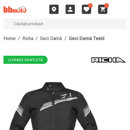
0
0
Home
/
Richa
/
Geci Damă
/
Geci Damă Textil
LIVRARE GRATUITĂ