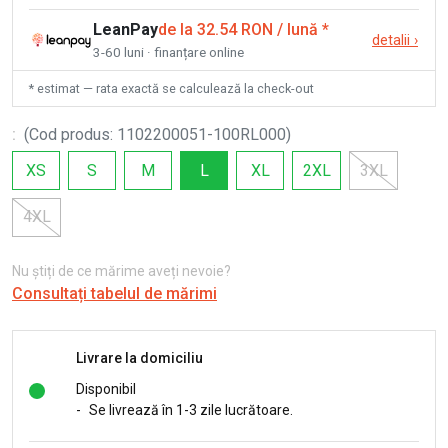
LeanPay
de la 32.54 RON / lună
*
detalii
›
3-60 luni · finanțare online
* estimat — rata exactă se calculează la check-out
:
(
Cod produs
:
1102200051-100RL000
)
XS
S
M
L
XL
2XL
3XL
4XL
Nu știți de ce mărime aveți nevoie?
Consultați tabelul de mărimi
Livrare la domiciliu
Disponibil
-
Se livrează în 1-3 zile lucrătoare.