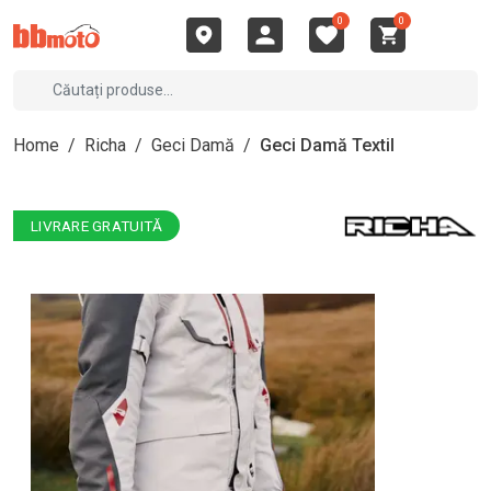
0
0
Home
/
Richa
/
Geci Damă
/
Geci Damă Textil
LIVRARE GRATUITĂ