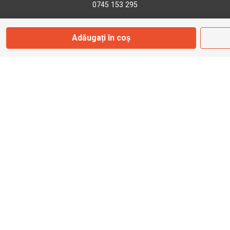
0745 153 295
Adăugați în coș
info@bbmoto.ro
Magazin
Otopeni
Str. Ferme D Nr. 2
Otopeni, Ilfov
Marți - Sâmbătă: 10:00 - 18:00
0755 141 155