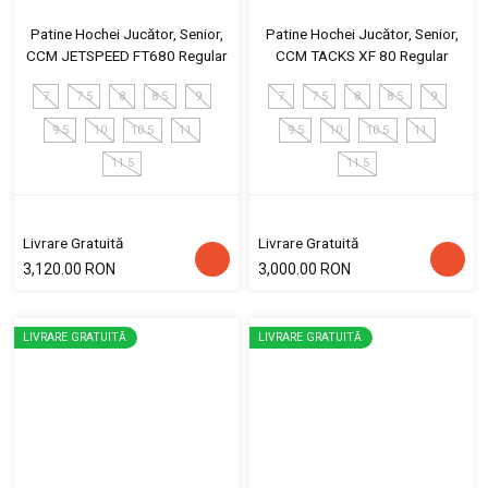
Patine Hochei Jucător, Senior,
Patine Hochei Jucător, Senior,
CCM JETSPEED FT680 Regular
CCM TACKS XF 80 Regular
7
7.5
8
8.5
9
7
7.5
8
8.5
9
9.5
10
10.5
11
9.5
10
10.5
11
11.5
11.5
Livrare Gratuită
Livrare Gratuită
3,120.00 RON
3,000.00 RON
LIVRARE GRATUITĂ
LIVRARE GRATUITĂ