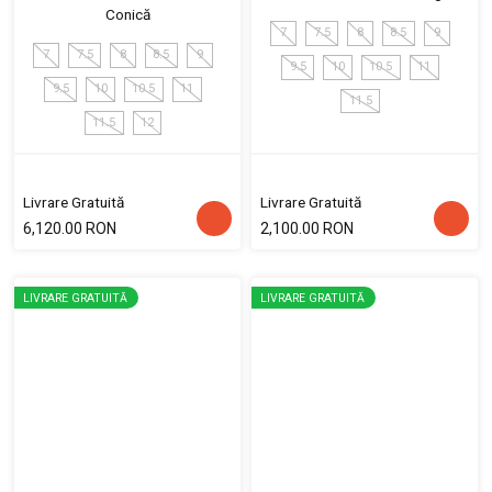
Conică
7
7.5
8
8.5
9
7
7.5
8
8.5
9
9.5
10
10.5
11
9.5
10
10.5
11
11.5
11.5
12
Livrare Gratuită
Livrare Gratuită
6,120.00 RON
2,100.00 RON
LIVRARE GRATUITĂ
LIVRARE GRATUITĂ