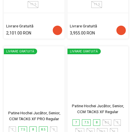
11.5
11.5
Livrare Gratuită
Livrare Gratuită
2,101.00 RON
3,955.00 RON
LIVRARE GRATUITĂ
LIVRARE GRATUITĂ
Patine Hochei Jucător, Senior,
CCM TACKS XF Regular
Patine Hochei Jucător, Senior,
CCM TACKS XF PRO Regular
7
7.5
8
8.5
9
7
7.5
8
8.5
9
9.5
10
10.5
11