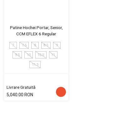
Patine Hochei Portar, Senior,
CCM EFLEX 6 Regular
7
7.5
8
8.5
9
9.5
10
10.5
11
11.5
Livrare Gratuită
5,040.00 RON