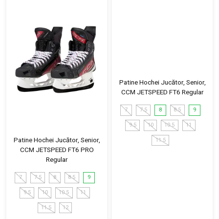
Patine Hochei Jucător, Senior,
CCM JETSPEED FT6 Regular
7
7.5
8
8.5
9
9.5
10
10.5
11
Patine Hochei Jucător, Senior,
11.5
CCM JETSPEED FT6 PRO
Regular
7
7.5
8
8.5
9
9.5
10
10.5
11
11.5
12