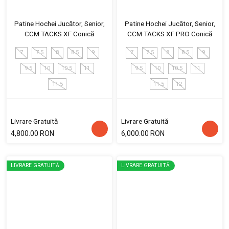
Patine Hochei Jucător, Senior,
Patine Hochei Jucător, Senior,
CCM TACKS XF Conică
CCM TACKS XF PRO Conică
7
7.5
8
8.5
9
7
7.5
8
8.5
9
9.5
10
10.5
11
9.5
10
10.5
11
11.5
11.5
12
Livrare Gratuită
Livrare Gratuită
4,800.00 RON
6,000.00 RON
LIVRARE GRATUITĂ
LIVRARE GRATUITĂ