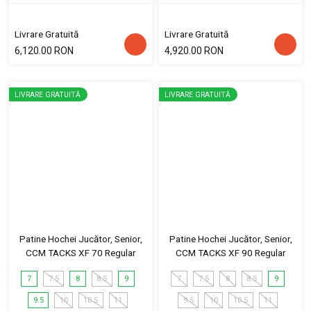
Livrare Gratuită
Livrare Gratuită
6,120.00 RON
4,920.00 RON
LIVRARE GRATUITĂ
LIVRARE GRATUITĂ
Patine Hochei Jucător, Senior,
Patine Hochei Jucător, Senior,
CCM TACKS XF 70 Regular
CCM TACKS XF 90 Regular
7
7.5
8
8.5
9
7
7.5
8
8.5
9
9.5
10
10.5
11
9.5
10
10.5
11