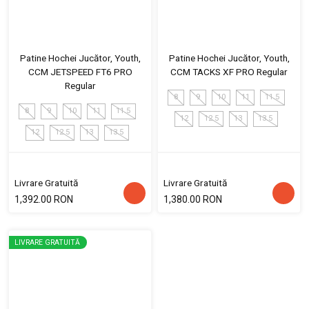
Patine Hochei Jucător, Youth,
Patine Hochei Jucător, Youth,
CCM JETSPEED FT6 PRO
CCM TACKS XF PRO Regular
Regular
8
9
10
11
11.5
8
9
10
11
11.5
12
12.5
13
13.5
12
12.5
13
13.5
Livrare Gratuită
Livrare Gratuită
1,392.00 RON
1,380.00 RON
LIVRARE GRATUITĂ