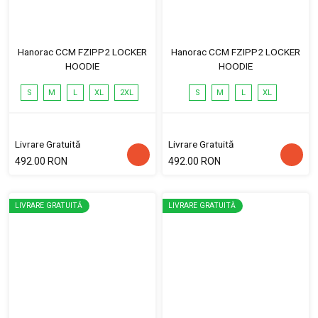
Hanorac CCM FZIPP2 LOCKER
Hanorac CCM FZIPP2 LOCKER
HOODIE
HOODIE
S
M
L
XL
2XL
S
M
L
XL
Livrare Gratuită
Livrare Gratuită
492.00 RON
492.00 RON
LIVRARE GRATUITĂ
LIVRARE GRATUITĂ