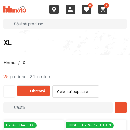
0
0
XL
Home
/
XL
25
produse
,
21
în stoc
Filtrează
Cele mai populare
LIVRARE GRATUITĂ
COST DE LIVRARE: 20.00 RON