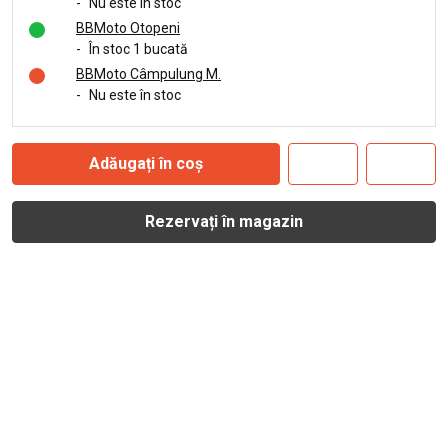
-
Nu este în stoc
BBMoto Otopeni
-
În stoc 1 bucată
BBMoto Câmpulung M.
-
Nu este în stoc
Adăugați în coș
Rezervați în magazin