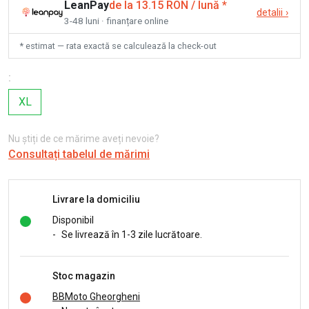
LeanPay
de la 13.15 RON / lună
*
detalii
›
3-48 luni · finanțare online
* estimat — rata exactă se calculează la check-out
:
XL
Nu știți de ce mărime aveți nevoie?
Consultați tabelul de mărimi
Livrare la domiciliu
Disponibil
-
Se livrează în 1-3 zile lucrătoare.
Stoc magazin
BBMoto Gheorgheni