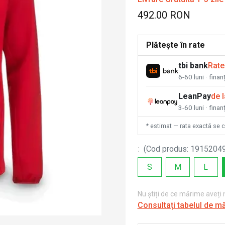
492.00 RON
Plătește în rate
tbi bank
Rate
6-60 luni · fina
LeanPay
de 
3-60 luni · finan
* estimat — rata exactă se 
:
(
Cod produs
:
1915204
S
M
L
Nu știți de ce mărime aveți
Consultați tabelul de m