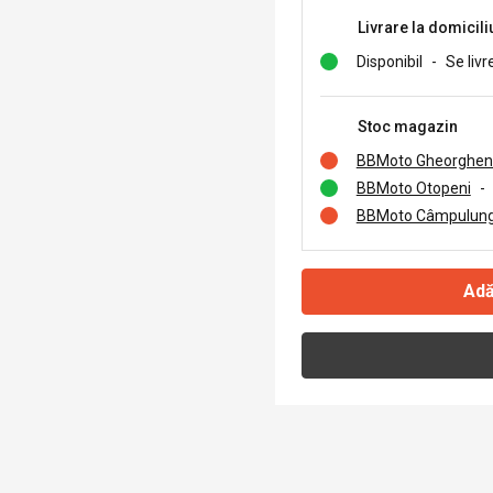
Livrare la domicili
Disponibil
-
Se livr
Stoc magazin
BBMoto Gheorghen
BBMoto Otopeni
-
BBMoto Câmpulung
Adă