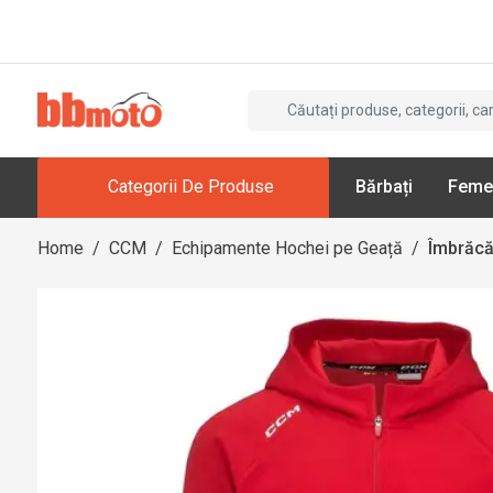
Categorii De Produse
Bărbați
Feme
Home
/
CCM
/
Echipamente Hochei pe Geață
/
Îmbrăcă