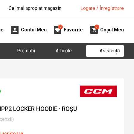
Cel mai apropiat magazin
Logare / Înregistrare
0
0
ne
Contul Meu
Favorite
Coșul Meu
Asistență
Promoții
Articole
PP2 LOCKER HOODIE · ROȘU
cenzii
)
 lucrătoare