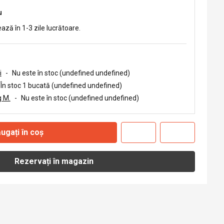
u
ează în 1-3 zile lucrătoare.
i
-
Nu este în stoc (undefined undefined)
În stoc 1 bucată (undefined undefined)
 M.
-
Nu este în stoc (undefined undefined)
ugați în coș
Rezervați în magazin