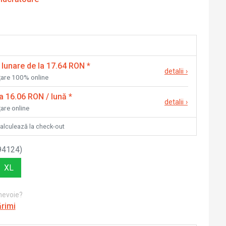
 lunare de la 17.64 RON
*
detalii
›
nțare 100% online
la 16.06 RON / lună
*
detalii
›
țare online
calculează la check-out
94124
)
XL
 nevoie?
ărimi