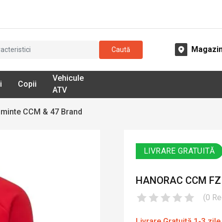
Magazi
Caută
Vehicule
i
Copii
ATV
minte CCM & 47 Brand
LIVRARE GRATUITĂ
HANORAC CCM FZI
(
0
Re
Livrare Gratuită 1-3 zile