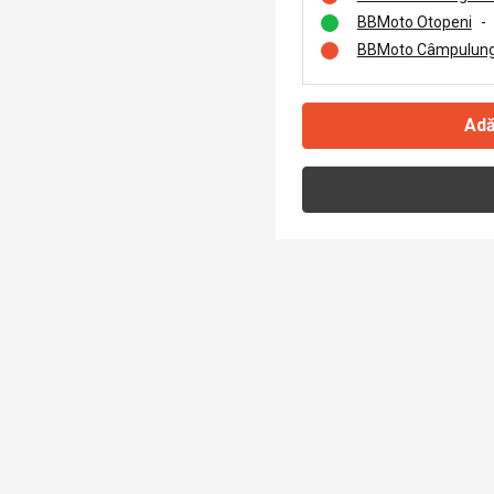
BBMoto Otopeni
-
BBMoto Câmpulung
Adă