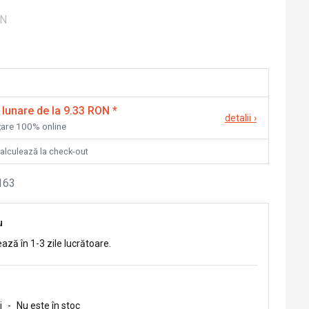
ON
 lunare de la 9.33 RON
*
detalii
›
nțare 100% online
calculează la check-out
163
u
ează în 1-3 zile lucrătoare.
i
-
Nu este în stoc