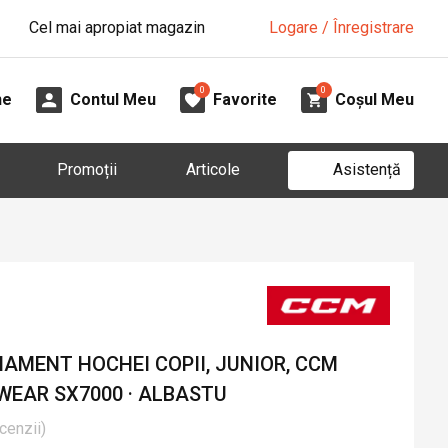
Cel mai apropiat magazin
Logare / Înregistrare
0
0
ne
Contul Meu
Favorite
Coșul Meu
Asistență
Promoții
Articole
AMENT HOCHEI COPII, JUNIOR, CCM
WEAR SX7000 · ALBASTU
cenzii
)