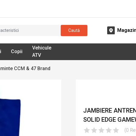
Magazi
Caută
Vehicule
i
Copii
ATV
minte CCM & 47 Brand
JAMBIERE ANTREN
SOLID EDGE GAME
(
0
Re