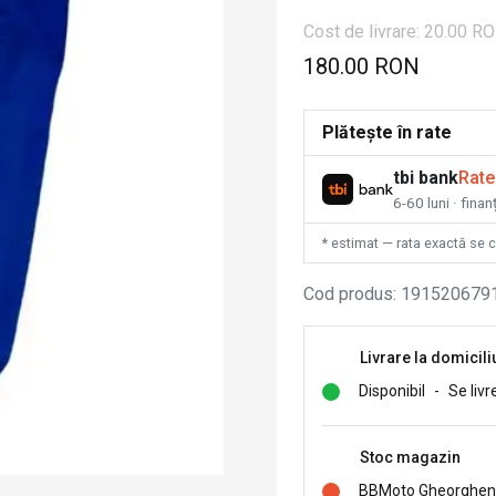
Cost de livrare: 20.00 R
180.00 RON
Plătește în rate
tbi bank
Rate
6-60 luni · fina
* estimat — rata exactă se 
Cod produs
:
191520679
Livrare la domicili
Disponibil
-
Se livr
Stoc magazin
BBMoto Gheorghen