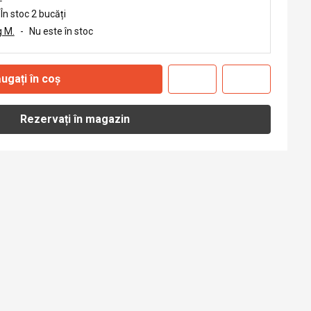
În stoc 2 bucăți
 M.
-
Nu este în stoc
ugați în coș
Rezervați în magazin