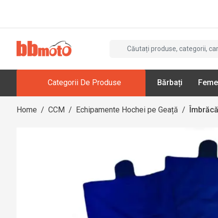
Categorii De Produse
Bărbați
Feme
Home
/
CCM
/
Echipamente Hochei pe Geață
/
Îmbrăcă