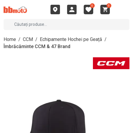
0
0
Home
/
CCM
/
Echipamente Hochei pe Geață
/
Îmbrăcăminte CCM & 47 Brand