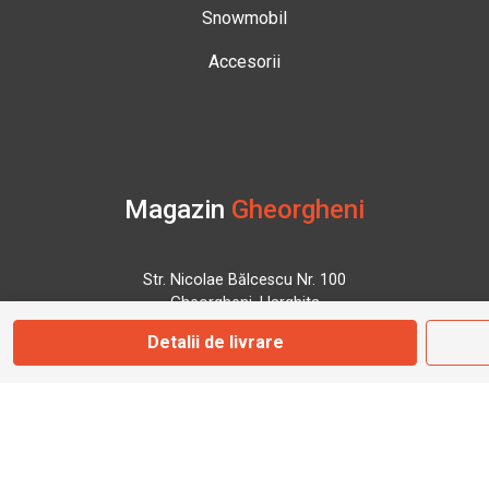
Snowmobil
Accesorii
Magazin
Gheorgheni
Str. Nicolae Bălcescu Nr. 100
Gheorgheni, Harghita
Detalii de livrare
Marți - Sâmbătă: 09:00 - 17:00
0745 153 295