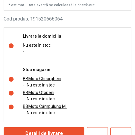
* estimat — rata exactă se calculează la check-out
Cod produs
:
191520666064
Livrare la domiciliu
Nu este în stoc
-
Stoc magazin
BBMoto Gheorgheni
-
Nu este în stoc
BBMoto Otopeni
-
Nu este în stoc
BBMoto Câmpulung M.
-
Nu este în stoc
Detalii de livrare