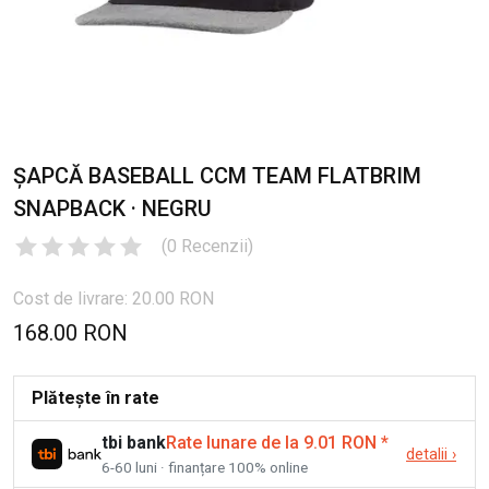
ȘAPCĂ BASEBALL CCM TEAM FLATBRIM
SNAPBACK · NEGRU
(
0
Recenzii
)
Cost de livrare: 20.00 RON
168.00 RON
Plătește în rate
tbi bank
Rate lunare de la 9.01 RON
*
detalii
›
6-60 luni · finanțare 100% online