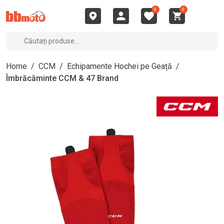
0
0
Home
/
CCM
/
Echipamente Hochei pe Geață
/
Îmbrăcăminte CCM & 47 Brand