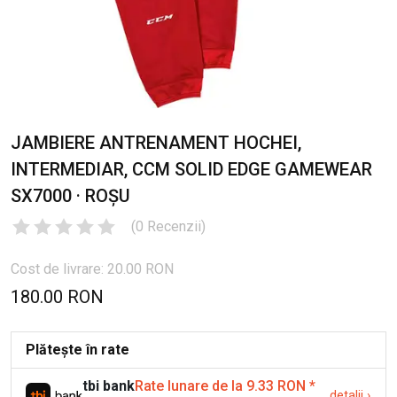
JAMBIERE ANTRENAMENT HOCHEI,
INTERMEDIAR, CCM SOLID EDGE GAMEWEAR
SX7000 · ROȘU
(
0
Recenzii
)
Cost de livrare: 20.00 RON
180.00 RON
Plătește în rate
tbi bank
Rate lunare de la 9.33 RON
*
detalii
›