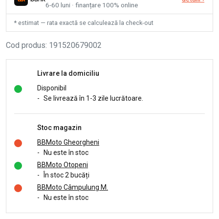
6-60 luni · finanțare 100% online
* estimat — rata exactă se calculează la check-out
Cod produs
:
191520679002
Livrare la domiciliu
Disponibil
-
Se livrează în 1-3 zile lucrătoare.
Stoc magazin
BBMoto Gheorgheni
-
Nu este în stoc
BBMoto Otopeni
-
În stoc 2 bucăți
BBMoto Câmpulung M.
-
Nu este în stoc