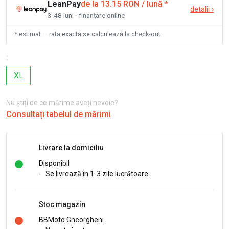
LeanPay
de la 13.15 RON / lună
*
detalii
›
3-48 luni · finanțare online
* estimat — rata exactă se calculează la check-out
:
XL
Nu știți de ce mărime aveți nevoie?
Consultați tabelul de mărimi
Livrare la domiciliu
Disponibil
-
Se livrează în 1-3 zile lucrătoare.
Stoc magazin
BBMoto Gheorgheni