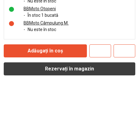
-
Nu este în stoc
BBMoto Otopeni
-
În stoc 1 bucată
BBMoto Câmpulung M.
-
Nu este în stoc
Adăugați în coș
Rezervați în magazin