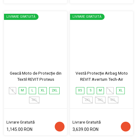
LIVRARE GRATUITĂ
LIVRARE GRATUITĂ
Geacă Moto de Protecție din
Vestă Protecție Airbag Moto
Textil REVIT Proteus
REVIT Avertum Tech-Air
S
M
L
XL
2XL
XS
S
M
L
XL
3XL
2XL
3XL
4XL
Livrare Gratuită
Livrare Gratuită
1,145.00 RON
3,639.00 RON