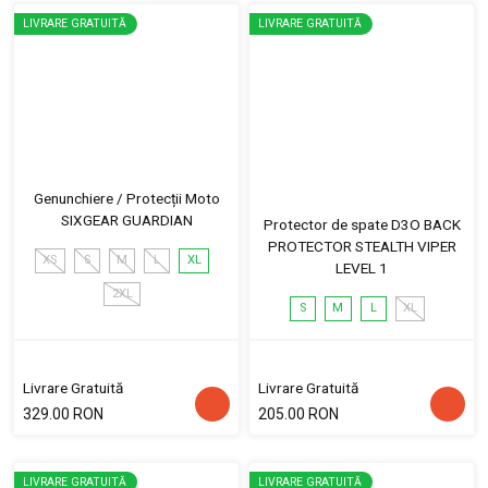
LIVRARE GRATUITĂ
LIVRARE GRATUITĂ
Genunchiere / Protecții Moto
SIXGEAR GUARDIAN
Protector de spate D3O BACK
PROTECTOR STEALTH VIPER
XS
S
M
L
XL
LEVEL 1
2XL
S
M
L
XL
Livrare Gratuită
Livrare Gratuită
329.00 RON
205.00 RON
LIVRARE GRATUITĂ
LIVRARE GRATUITĂ