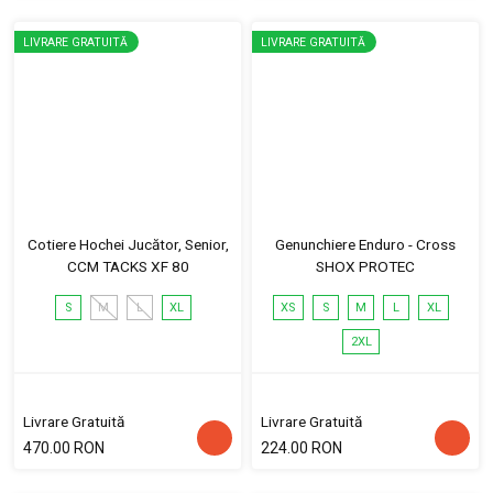
LIVRARE GRATUITĂ
LIVRARE GRATUITĂ
Cotiere Hochei Jucător, Senior,
Genunchiere Enduro - Cross
CCM TACKS XF 80
SHOX PROTEC
S
M
L
XL
XS
S
M
L
XL
2XL
Livrare Gratuită
Livrare Gratuită
470.00 RON
224.00 RON