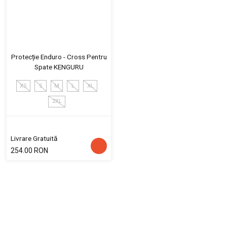
Protecție Enduro - Cross Pentru
Spate KENGURU
XS
S
M
L
XL
2XL
Livrare Gratuită
254.00 RON