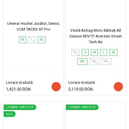
Umerar Hochei Jucător, Senior,
CCM TACKS XF Pro
Vestă Airbag Moto Bărbați All
Season REV'IT! Avertum Street
M
L
XL
Tech-Air
XS
S
M
L
XL
2XL
3XL
4XL
Livrare Gratuită
Livrare Gratuită
1,421.00 RON
3,119.00 RON
LIVRARE GRATUITĂ
LIVRARE GRATUITĂ
NOU