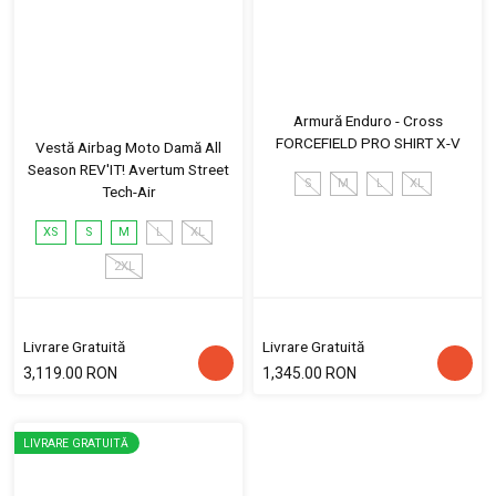
Armură Enduro - Cross
FORCEFIELD PRO SHIRT X-V
Vestă Airbag Moto Damă All
Season REV'IT! Avertum Street
S
M
L
XL
Tech-Air
XS
S
M
L
XL
2XL
Livrare Gratuită
Livrare Gratuită
3,119.00 RON
1,345.00 RON
LIVRARE GRATUITĂ