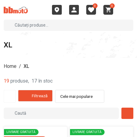
0
0
XL
Home
/
XL
19
produse
,
17
în stoc
Filtrează
Cele mai populare
LIVRARE GRATUITĂ
LIVRARE GRATUITĂ