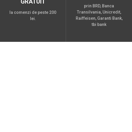
GRATUIT
prin BRD, Banca
Transilvania, Unicredit,
la comenzi de peste 200
Raiffeisen, Garanti Bank,
lei.
tbi bank