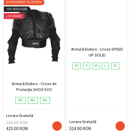
ECONOMISIȚI
75.00 RON
15
%
REDUCERE
LICHIDARE
Armură Enduro - Cross SPEED
UP SOLID
XS
S
M
L
XL
Armură Enduro - Cross de
Protecție SHOX EVO
3XL
4XL
5XL
Livrare Gratuită
Livrare Gratuită
500.00 RON
425.00 RON
524.00 RON