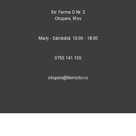
Str. Ferme D Nr. 2
Otopeni, Ilfov
Marți - Sâmbătă: 10:00 - 18:00
0755 141 155
otopeni@bbmoto.ro
Magazin
Câmpulung M.