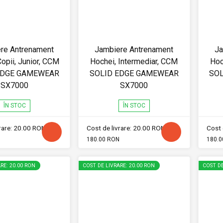
re Antrenament
Jambiere Antrenament
Ja
opii, Junior, CCM
Hochei, Intermediar, CCM
Hoc
EDGE GAMEWEAR
SOLID EDGE GAMEWEAR
SO
SX7000
SX7000
ÎN STOC
ÎN STOC
vrare: 20.00 RON
Cost de livrare: 20.00 RON
Cost 
180.00 RON
180.0
RE: 20.00 RON
COST DE LIVRARE: 20.00 RON
COST DE