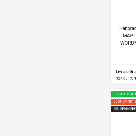
Hanora
MAPL
WORDM
Livrare Grat
324.00 RON
LIVRARE GRAT
ECONOMISIȚI
25
%
REDUCERE