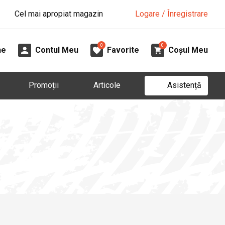
Cel mai apropiat magazin
Logare / Înregistrare
0
0
ne
Contul Meu
Favorite
Coșul Meu
Asistență
Promoții
Articole