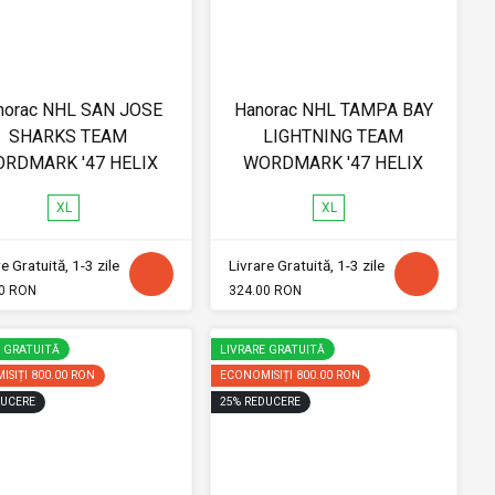
norac NHL SAN JOSE
Hanorac NHL TAMPA BAY
SHARKS TEAM
LIGHTNING TEAM
RDMARK '47 HELIX
WORDMARK '47 HELIX
XL
XL
e Gratuită, 1-3 zile
Livrare Gratuită, 1-3 zile
0 RON
324.00 RON
E GRATUITĂ
LIVRARE GRATUITĂ
ISIȚI
800.00 RON
ECONOMISIȚI
800.00 RON
UCERE
25
%
REDUCERE