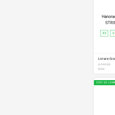
Hanorac
STRI
XS
S
Livrare Grat
3,199.00
RON
COST DE LIVRA