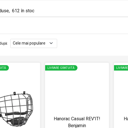
duse
,
612
în stoc
după
:
UITĂ
LIVRARE GRATUITĂ
LIVRAR
Hanorac Casual REV'IT!
H
Benjamin