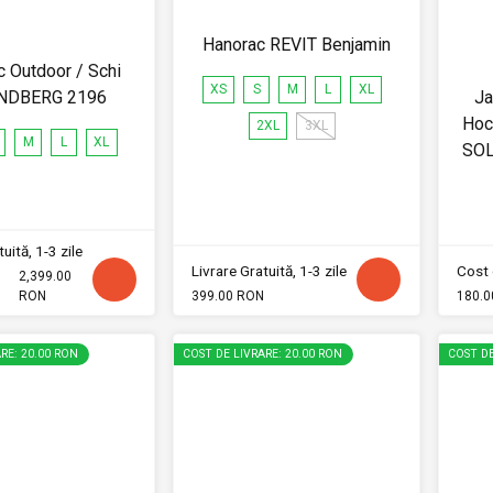
Hanorac REVIT Benjamin
 Outdoor / Schi
XS
S
M
L
XL
NDBERG 2196
Ja
Hoc
2XL
3XL
M
L
XL
SO
uită, 1-3 zile
Livrare Gratuită, 1-3 zile
Cost 
2,399.00
RON
399.00 RON
180.0
RE: 20.00 RON
COST DE LIVRARE: 20.00 RON
COST DE