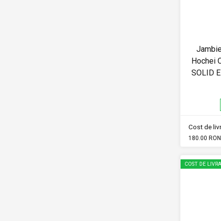
Jambie
Hochei C
SOLID 
Cost de li
180.00 RON
COST DE LIVRA