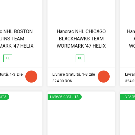
ac NHL BOSTON
Hanorac NHL CHICAGO
Han
UINS TEAM
BLACKHAWKS TEAM
ARK '47 HELIX
WORDMARK '47 HELIX
WO
XL
XL
uită, 1-3 zile
Livrare Gratuită, 1-3 zile
Livrar
324.00 RON
324.0
UITĂ
LIVRARE GRATUITĂ
LIVRAR