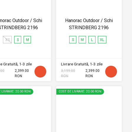
norac Outdoor / Schi
Hanorac Outdoor / Schi
STRINDBERG 2196
STRINDBERG 2196
XS
S
M
S
M
L
XL
e Gratuită, 1-3 zile
Livrare Gratuită, 1-3 zile
.00
2,399.00
3,199.00
2,399.00
RON
RON
RON
 LIVRARE: 20.00 RON
COST DE LIVRARE: 20.00 RON