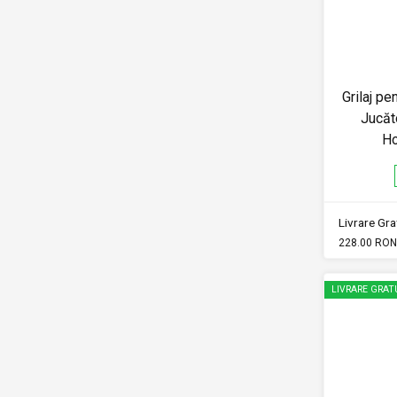
Grilaj p
Jucă
Ho
Livrare Grat
228.00 RON
LIVRARE GRAT