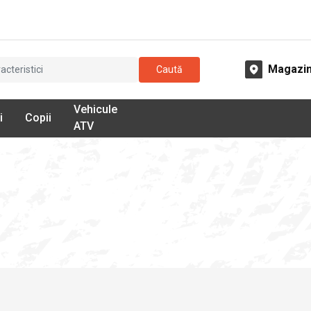
Magazi
Caută
Vehicule
i
Copii
ATV