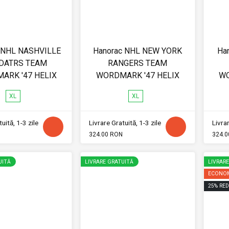
 NHL NASHVILLE
Hanorac NHL NEW YORK
Ha
DATRS TEAM
RANGERS TEAM
ARK '47 HELIX
WORDMARK '47 HELIX
WO
XL
XL
uită, 1-3 zile
Livrare Gratuită, 1-3 zile
Livrar
324.00 RON
324.0
UITĂ
LIVRARE GRATUITĂ
LIVRAR
ECONOM
25
%
RED