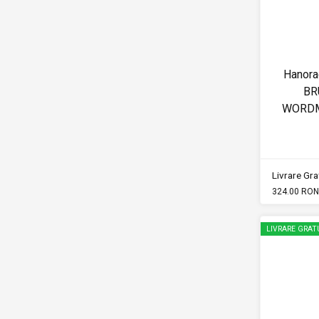
Hanor
BR
WORDM
Livrare Grat
324.00 RON
LIVRARE GRAT