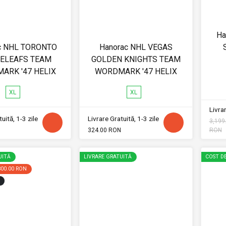
Ha
c NHL TORONTO
Hanorac NHL VEGAS
ELEAFS TEAM
GOLDEN KNIGHTS TEAM
ARK '47 HELIX
WORDMARK '47 HELIX
XL
XL
Livrar
uită, 1-3 zile
Livrare Gratuită, 1-3 zile
3,199
324.00 RON
RON
UITĂ
LIVRARE GRATUITĂ
COST DE
800.00 RON