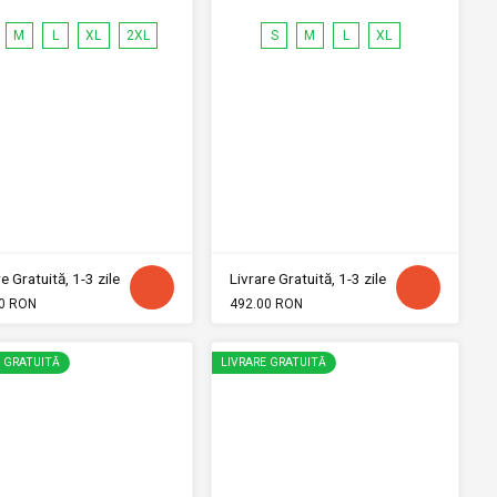
M
L
XL
2XL
S
M
L
XL
e Gratuită, 1-3 zile
Livrare Gratuită, 1-3 zile
0 RON
492.00 RON
E GRATUITĂ
LIVRARE GRATUITĂ