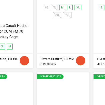
XS
S
M
L
XL
S
2XL
3XL
entru Cască Hochei
tor CCM FM 70
ckey Cage
S
M
uită, 1-3 zile
Livrare Gratuită, 1-3 zile
Livrar
399.00 RON
492.0
UITĂ
LIVRARE GRATUITĂ
LIVRAR