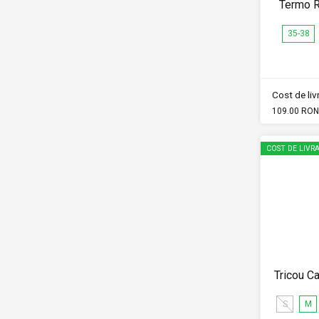
Termo 
35-38
Cost de li
109.00 RON
COST DE LIVRA
Tricou C
S
M