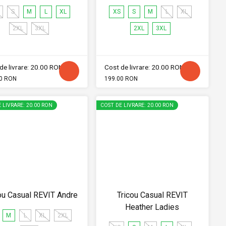
S
M
L
XL
XS
S
M
L
XL
2XL
3XL
2XL
3XL
de livrare: 20.00 RON
Cost de livrare: 20.00 RON
0 RON
199.00 RON
 LIVRARE: 20.00 RON
COST DE LIVRARE: 20.00 RON
ou Casual REVIT Andre
Tricou Casual REVIT
Heather Ladies
M
L
XL
2XL