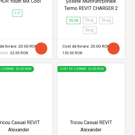
HOR Youth MX Cool
Șosete Multifuncționale
Termo REVIT CHARGER 2
1-7
35-38
39-41
42-44
45-47
de livrare: 20.00 RON
Cost de livrare: 20.00 RON
 RON
52.00 RON
135.00 RON
 LIVRARE: 20.00 RON
COST DE LIVRARE: 20.00 RON
ricou Casual REVIT
Tricou Casual REVIT
Alexander
Alexander