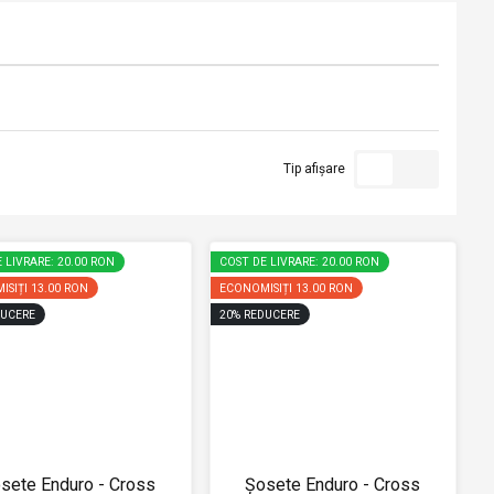
Tip afișare
 LIVRARE: 20.00 RON
COST DE LIVRARE: 20.00 RON
ISIȚI
13.00 RON
ECONOMISIȚI
13.00 RON
UCERE
20
%
REDUCERE
sete Enduro - Cross
Șosete Enduro - Cross