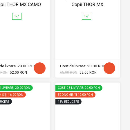
opii THOR MX CAMO
Copii THOR MX
1-7
1-7
de livrare: 20.00 RON
Cost de livrare: 20.00 RON
 RON
52.00 RON
65.00 RON
52.00 RON
 LIVRARE: 20.00 RON
COST DE LIVRARE: 20.00 RON
ISIȚI
16.00 RON
ECONOMISIȚI
10.00 RON
UCERE
13
%
REDUCERE