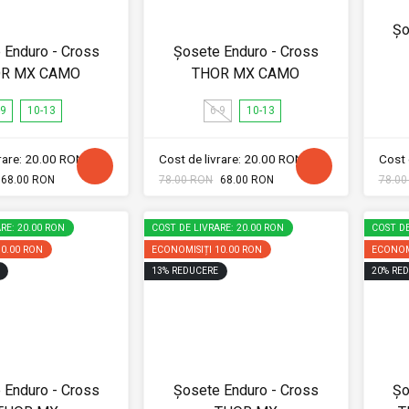
Șo
 Enduro - Cross
Șosete Enduro - Cross
R MX CAMO
THOR MX CAMO
-9
10-13
6-9
10-13
vrare: 20.00 RON
Cost de livrare: 20.00 RON
Cost 
68.00 RON
78.00 RON
68.00 RON
78.00
RE: 20.00 RON
COST DE LIVRARE: 20.00 RON
COST DE
10.00 RON
ECONOMISIȚI
10.00 RON
ECONOM
13
%
REDUCERE
20
%
RED
 Enduro - Cross
Șosete Enduro - Cross
Șo