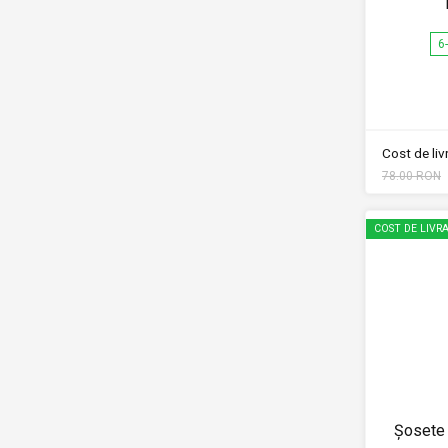
6
Cost de li
78.00 RON
COST DE LIVRA
Șosete 