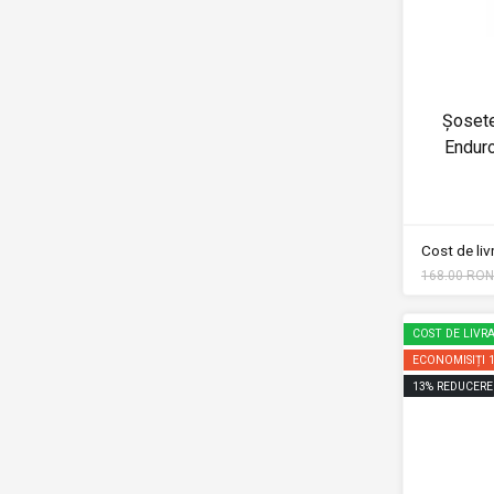
Șoset
Endur
Cost de li
168.00 RON
COST DE LIVRA
ECONOMISIȚI
13
%
REDUCERE