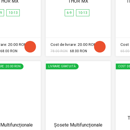
THOR MX
THOR MX
T
-9
10-13
6-9
10-13
vrare: 20.00 RON
Cost de livrare: 20.00 RON
Cost 
68.00 RON
78.00 RON
68.00 RON
65.00
RE: 20.00 RON
LIVRARE GRATUITĂ
COST DE
T
Multifuncționale
Șosete Multifuncționale