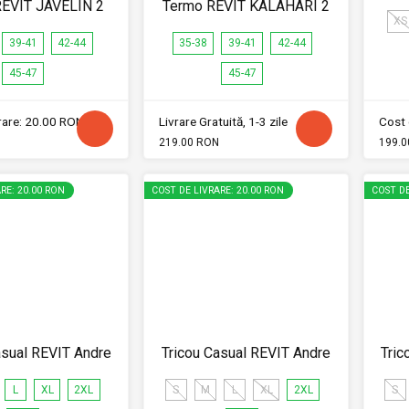
REVIT JAVELIN 2
Termo REVIT KALAHARI 2
XS
39-41
42-44
35-38
39-41
42-44
45-47
45-47
vrare: 20.00 RON
Livrare Gratuită, 1-3 zile
Cost 
219.00 RON
199.0
RE: 20.00 RON
COST DE LIVRARE: 20.00 RON
COST DE
asual REVIT Andre
Tricou Casual REVIT Andre
Tric
L
XL
2XL
S
M
L
XL
2XL
S