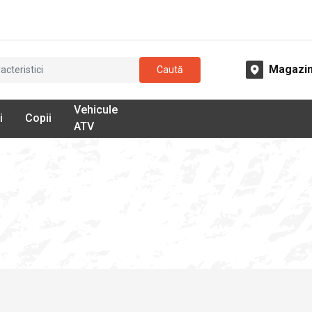
Magazi
Caută
Vehicule
i
Copii
ATV