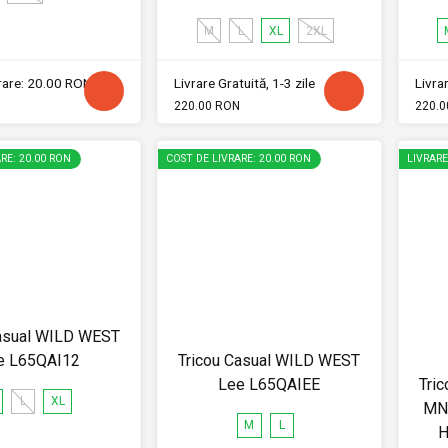
M
L
XL
2XL
vrare: 20.00 RON
Livrare Gratuită, 1-3 zile
Livrar
220.00 RON
220.0
RE: 20.00 RON
COST DE LIVRARE: 20.00 RON
LIVRAR
Casual WILD WEST
e L65QAI12
Tricou Casual WILD WEST
Lee L65QAIEE
Tri
L
XL
MNS
M
L
H