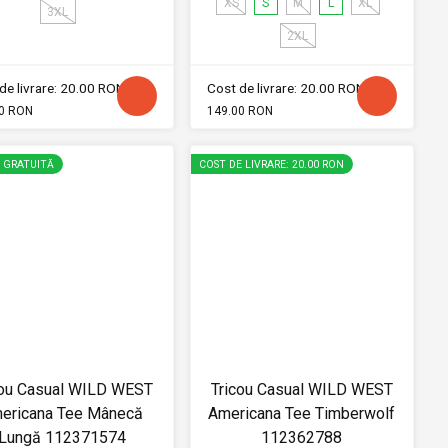
XS
S
M
L
XL
3XL
2XL
de livrare: 20.00 RON
Cost de livrare: 20.00 RON
0 RON
149.00 RON
E GRATUITĂ
COST DE LIVRARE: 20.00 RON
cou Casual WILD WEST
Tricou Casual WILD WEST
ericana Tee Mânecă
Americana Tee Timberwolf
Lungă 112371574
112362788