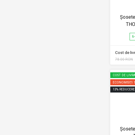
Șosete
THO
6
Cost de li
78.00 RON
COST DE LIVRA
ECONOMISIȚI
13
%
REDUCERE
Șosete