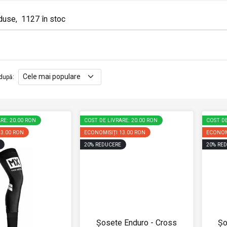
duse
,
1127
în stoc
după
:
RE: 20.00 RON
COST DE LIVRARE: 20.00 RON
COST DE
33.00 RON
ECONOMISIȚI
13.00 RON
ECONOM
20
%
REDUCERE
20
%
RED
Șosete Enduro - Cross
Șo