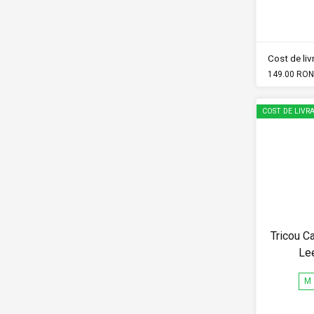
Cost de li
149.00 RON
COST DE LIVRA
Tricou 
Le
M