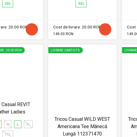
3XL
3XL
vrare: 20.00 RON
Cost de livrare: 20.00 RON
Cost 
149.00 RON
149.0
RE: 20.00 RON
LIVRARE GRATUITĂ
LIVRAR
u Casual REVIT
ther Ladies
Tricou Casual WILD WEST
Tri
M
L
XL
Americana Tee Mânecă
Am
Lungă 112371470
2XL