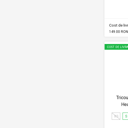
Cost de li
149.00 RON
COST DE LIVRA
Trico
Hea
XS
S