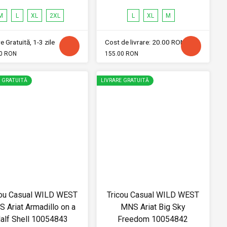
M
L
XL
2XL
L
XL
M
e Gratuită, 1-3 zile
Cost de livrare: 20.00 RON
0 RON
155.00 RON
E GRATUITĂ
LIVRARE GRATUITĂ
cou Casual WILD WEST
Tricou Casual WILD WEST
 Ariat Armadillo on a
MNS Ariat Big Sky
alf Shell 10054843
Freedom 10054842