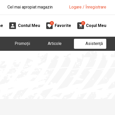
Cel mai apropiat magazin
Logare / Înregistrare
0
0
ne
Contul Meu
Favorite
Coșul Meu
Asistență
Promoții
Articole