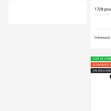
1728
pro
Ordonează 
COST DE LIVRA
ECONOMISIȚI
20
%
REDUCERE