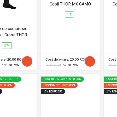
Copii THOR MX CAMO
C
1-7
e de compresie
o - Cross THOR
S/M
vrare: 20.00 RON
Cost de livrare: 20.00 RON
Cost 
135.00 RON
65.00 RON
52.00 RON
65.00
RE: 20.00 RON
COST DE LIVRARE: 20.00 RON
COST DE
10.00 RON
ECONOMISIȚI
10.00 RON
ECONOM
13
%
REDUCERE
21
%
RED