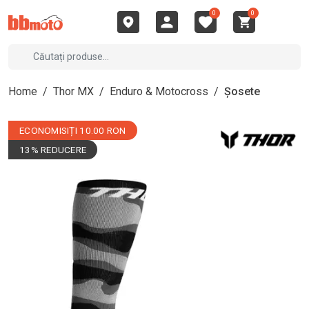
0
0
Home
/
Thor MX
/
Enduro & Motocross
/
Șosete
ECONOMISIȚI 10.00 RON
13% REDUCERE