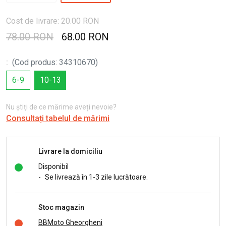
Cost de livrare: 20.00 RON
78.00 RON
68.00 RON
:
(
Cod produs
:
34310670
)
6-9
10-13
Nu știți de ce mărime aveți nevoie?
Consultați tabelul de mărimi
Livrare la domiciliu
Disponibil
-
Se livrează în 1-3 zile lucrătoare.
Stoc magazin
BBMoto Gheorgheni