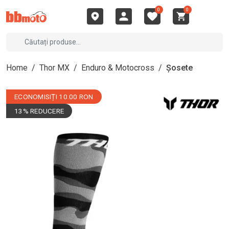
0
0
Home
/
Thor MX
/
Enduro & Motocross
/
Șosete
ECONOMISIȚI 10.00 RON
13% REDUCERE