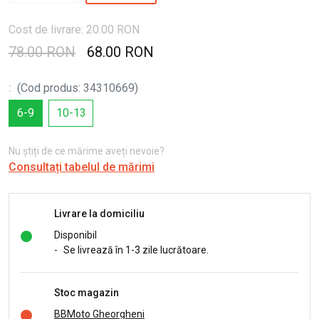
Cost de livrare: 20.00 RON
78.00 RON
68.00 RON
:
(
Cod produs
:
34310669
)
6-9
10-13
Nu știți de ce mărime aveți nevoie?
Consultați tabelul de mărimi
Livrare la domiciliu
Disponibil
-
Se livrează în 1-3 zile lucrătoare.
Stoc magazin
BBMoto Gheorgheni