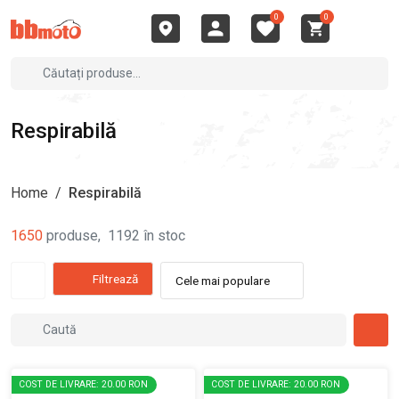
0
0
Respirabilă
Home
/
Respirabilă
1650
produse
,
1192
în stoc
Filtrează
Cele mai populare
COST DE LIVRARE: 20.00 RON
COST DE LIVRARE: 20.00 RON