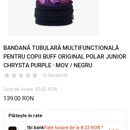
BANDANĂ TUBULARĂ MULTIFUNCTIONALĂ
PENTRU COPII BUFF ORIGINAL POLAR JUNIOR
CHRYSTA PURPLE · MOV / NEGRU
(
0
Recenzii
)
Cost de livrare: 20.00 RON
139.00 RON
Plătește în rate
tbi bank
Rate lunare de la 8.23 RON
*