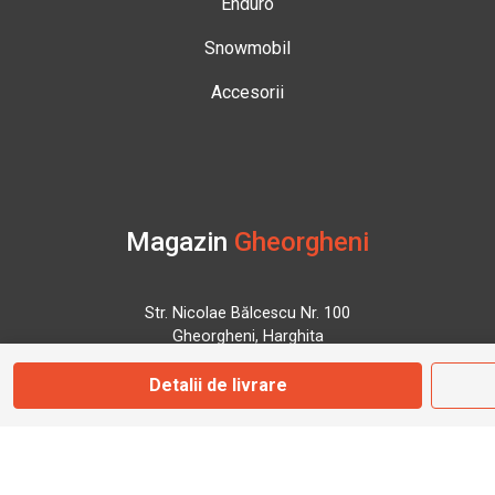
Enduro
Snowmobil
Accesorii
Magazin
Gheorgheni
Str. Nicolae Bălcescu Nr. 100
Gheorgheni, Harghita
Detalii de livrare
Marți - Sâmbătă: 09:00 - 17:00
0745 153 295