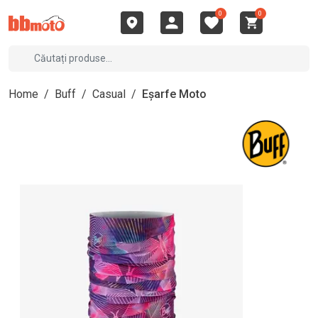
0
0
Home
/
Buff
/
Casual
/
Eșarfe Moto