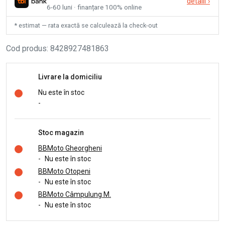
detalii
›
6-60 luni · finanțare 100% online
* estimat — rata exactă se calculează la check-out
Cod produs
:
8428927481863
Livrare la domiciliu
Nu este în stoc
-
Stoc magazin
BBMoto Gheorgheni
-
Nu este în stoc
BBMoto Otopeni
-
Nu este în stoc
BBMoto Câmpulung M.
-
Nu este în stoc