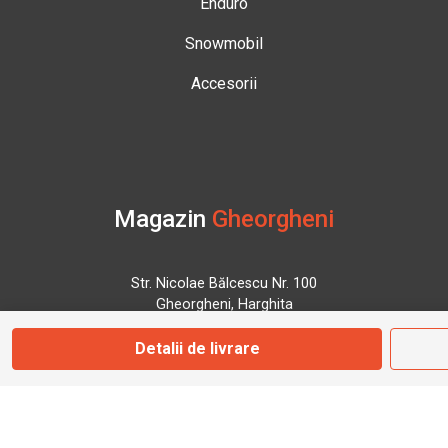
Enduro
Snowmobil
Accesorii
Magazin
Gheorgheni
Str. Nicolae Bălcescu Nr. 100
Gheorgheni, Harghita
Detalii de livrare
Marți - Sâmbătă: 09:00 - 17:00
0745 153 295