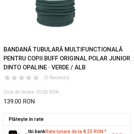
BANDANĂ TUBULARĂ MULTIFUNCTIONALĂ
PENTRU COPII BUFF ORIGINAL POLAR JUNIOR
DINTO OPALINE · VERDE / ALB
(
0
Recenzii
)
Cost de livrare: 20.00 RON
139.00 RON
Plătește în rate
tbi bank
Rate lunare de la 8.23 RON
*