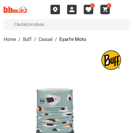
0
0
Home
/
Buff
/
Casual
/
Eșarfe Moto