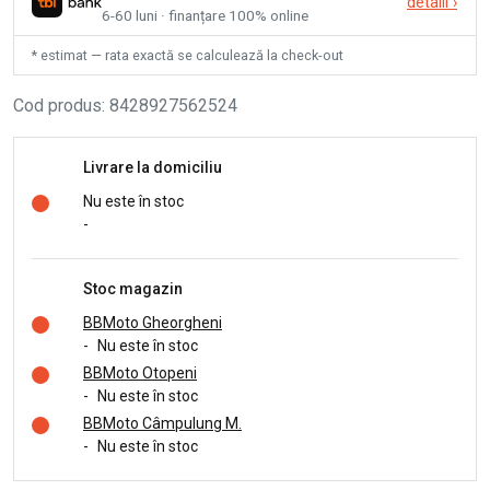
detalii
›
6-60 luni · finanțare 100% online
* estimat — rata exactă se calculează la check-out
Cod produs
:
8428927562524
Livrare la domiciliu
Nu este în stoc
-
Stoc magazin
BBMoto Gheorgheni
-
Nu este în stoc
BBMoto Otopeni
-
Nu este în stoc
BBMoto Câmpulung M.
-
Nu este în stoc