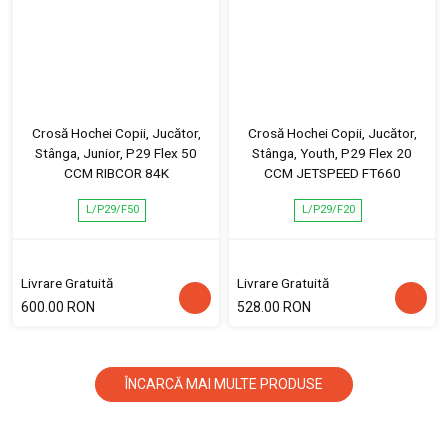
Crosă Hochei Copii, Jucător,
Crosă Hochei Copii, Jucător,
Stânga, Junior, P29 Flex 50
Stânga, Youth, P29 Flex 20
CCM RIBCOR 84K
CCM JETSPEED FT660
L/P29/F50
L/P29/F20
Livrare Gratuită
Livrare Gratuită
600.00 RON
528.00 RON
ÎNCARCĂ MAI MULTE PRODUSE