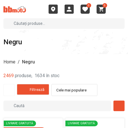
0
0
Negru
Home
/
Negru
2469
produse
,
1634
în stoc
Filtrează
Cele mai populare
LIVRARE GRATUITĂ
LIVRARE GRATUITĂ