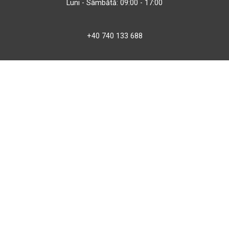
Luni - Sâmbătă: 09:00 - 17:00
+40 740 133 688
atv@bbmoto.ro
Magazin
BBmoto ATV Otopeni
Str. Ferme D Nr. 2
Otopeni, Ilfov
Marți - Sâmbătă: 10:00 - 18:00