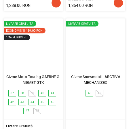
1,238.00 RON
1,854.00 RON
LIVRARE GRATUITĂ
LIVRARE GRATUITĂ
ECONOMISIȚI
139.00 RON
10
%
REDUCERE
Cizme Moto Touring GAERNE G-
Cizme Snowmobil - ARCTIVA
NIEMET GTX
MECHANIZED
37
38
39
40
41
40
42
42
43
44
45
46
47
48
Livrare Gratuită