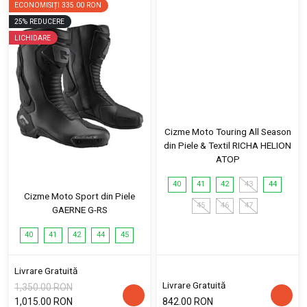
ECONOMISIȚI
335.00 RON
25
%
REDUCERE
LICHIDARE
Cizme Moto Touring All Season
din Piele & Textil RICHA HELION
ATOP
40
41
42
43
44
Cizme Moto Sport din Piele
45
46
47
GAERNE G-RS
40
41
42
44
45
Livrare Gratuită
Livrare Gratuită
1,350.00 RON
1,015.00 RON
842.00 RON