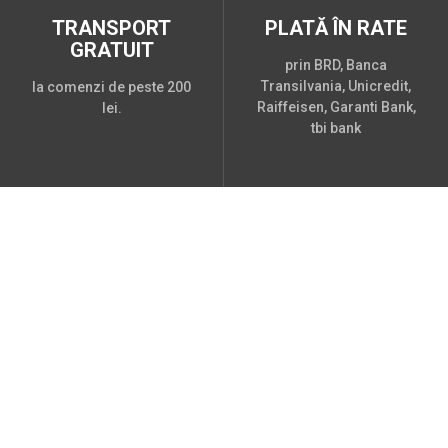
TRANSPORT
PLATĂ ÎN RATE
GRATUIT
prin BRD, Banca
Transilvania, Unicredit,
la comenzi de peste 200
Raiffeisen, Garanti Bank,
lei.
tbi bank