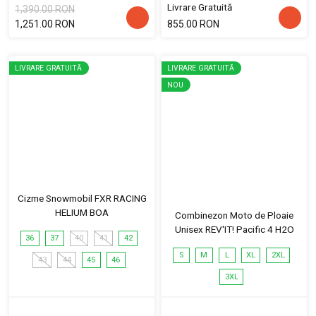
Livrare Gratuită
1,390.00 RON
1,251.00 RON
855.00 RON
LIVRARE GRATUITĂ
LIVRARE GRATUITĂ
NOU
Cizme Snowmobil FXR RACING
HELIUM BOA
Combinezon Moto de Ploaie
Unisex REV'IT! Pacific 4 H2O
36
37
40
41
42
S
M
L
XL
2XL
43
44
45
46
3XL