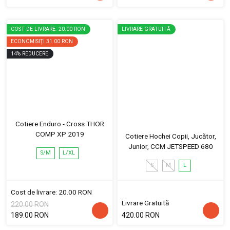
COST DE LIVRARE: 20.00 RON
LIVRARE GRATUITĂ
ECONOMISIȚI
31.00 RON
14
%
REDUCERE
Cotiere Enduro - Cross THOR
COMP XP 2019
Cotiere Hochei Copii, Jucător,
Junior, CCM JETSPEED 680
S/M
L/XL
S
M
L
Cost de livrare: 20.00 RON
Livrare Gratuită
220.00 RON
189.00 RON
420.00 RON