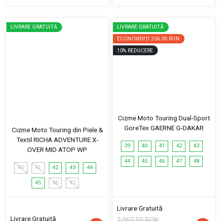
LIVRARE GRATUITĂ
LIVRARE GRATUITĂ
ECONOMISIȚI
206.00 RON
10
%
REDUCERE
Cizme Moto Touring Dual-Sport
GoreTex GAERNE G-DAKAR
Cizme Moto Touring din Piele &
Textil RICHA ADVENTURE X-
39
40
41
42
43
OVER MID ATOP WP
44
45
46
47
48
40
41
42
43
44
45
46
47
Livrare Gratuită
Livrare Gratuită
2,060.00 RON