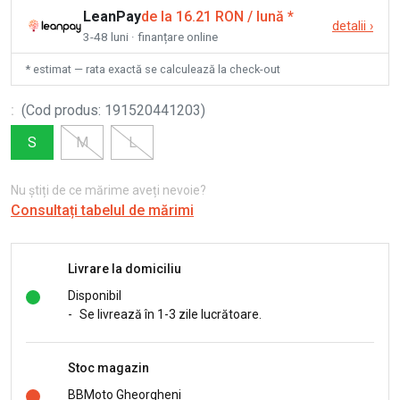
LeanPay
de la 16.21 RON / lună
*
detalii
›
3-48 luni · finanțare online
* estimat — rata exactă se calculează la check-out
:
(
Cod produs
:
191520441203
)
S
M
L
Nu știți de ce mărime aveți nevoie?
Consultați tabelul de mărimi
Livrare la domiciliu
Disponibil
-
Se livrează în 1-3 zile lucrătoare.
Stoc magazin
BBMoto Gheorgheni