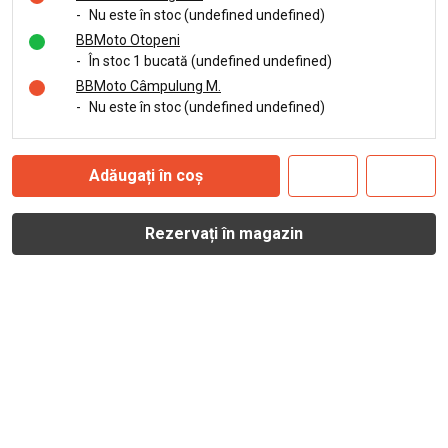
-
Nu este în stoc (undefined undefined)
BBMoto Otopeni
-
În stoc 1 bucată (undefined undefined)
BBMoto Câmpulung M.
-
Nu este în stoc (undefined undefined)
Adăugați în coș
Rezervați în magazin