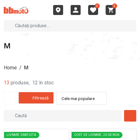
0
0
M
Home
/
M
13
produse
,
12
în stoc
Filtrează
Cele mai populare
LIVRARE GRATUITĂ
COST DE LIVRARE: 20.00 RON