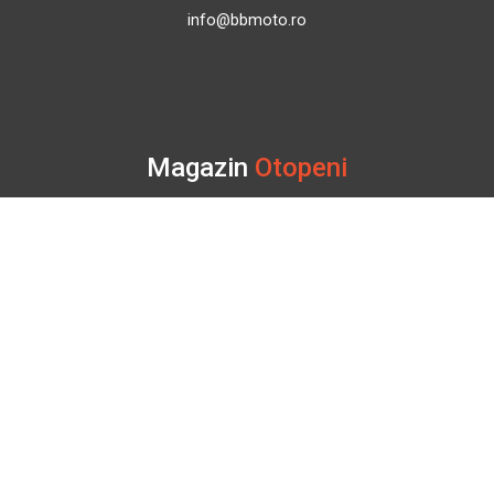
info@bbmoto.ro
Magazin
Otopeni
Str. Ferme D Nr. 2
Otopeni, Ilfov
Marți - Sâmbătă: 10:00 - 18:00
0755 141 155
otopeni@bbmoto.ro