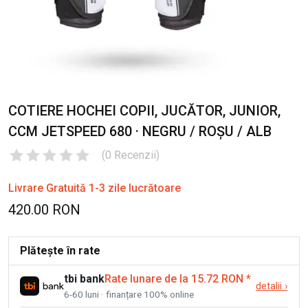
COTIERE HOCHEI COPII, JUCĂTOR, JUNIOR,
CCM JETSPEED 680 · NEGRU / ROȘU / ALB
(
0
Recenzii
)
Livrare Gratuită 1-3 zile lucrătoare
420.00 RON
Plătește în rate
tbi bank
Rate lunare de la 15.72 RON
*
detalii
›
6-60 luni · finanțare 100% online