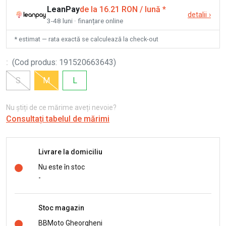
LeanPay
de la 16.21 RON / lună
*
detalii
›
3-48 luni · finanțare online
* estimat — rata exactă se calculează la check-out
:
(
Cod produs
:
191520663643
)
S
M
L
Nu știți de ce mărime aveți nevoie?
Consultați tabelul de mărimi
Livrare la domiciliu
Nu este în stoc
-
Stoc magazin
BBMoto Gheorgheni