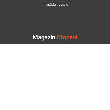
info@bbmoto.ro
Magazin
Otopeni
Str. Ferme D Nr. 2
Otopeni, Ilfov
Marți - Sâmbătă: 10:00 - 18:00
0755 141 155
otopeni@bbmoto.ro