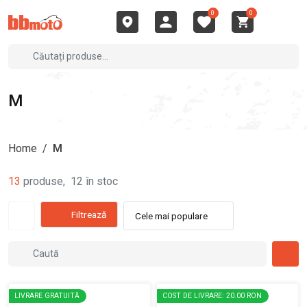
0
0
M
Home
/
M
13
produse
,
12
în stoc
Filtrează
Cele mai populare
LIVRARE GRATUITĂ
COST DE LIVRARE: 20.00 RON