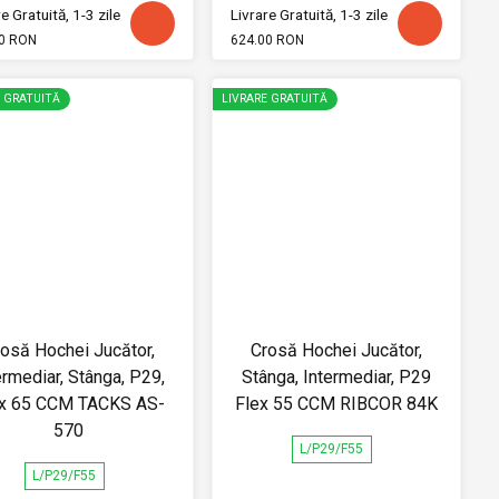
e Gratuită, 1-3 zile
Livrare Gratuită, 1-3 zile
0 RON
624.00 RON
E GRATUITĂ
LIVRARE GRATUITĂ
osă Hochei Jucător,
Crosă Hochei Jucător,
ermediar, Stânga, P29,
Stânga, Intermediar, P29
ex 65 CCM TACKS AS-
Flex 55 CCM RIBCOR 84K
570
L/P29/F55
L/P29/F55