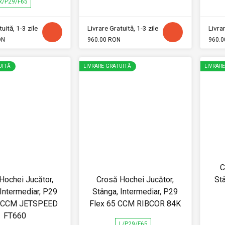
R/P29/F65
uită, 1-3 zile
Livrare Gratuită, 1-3 zile
Livrar
ON
960.00 RON
960.0
UITĂ
LIVRARE GRATUITĂ
LIVRAR
C
Hochei Jucător,
Crosă Hochei Jucător,
Stâ
 Intermediar, P29
Stânga, Intermediar, P29
5 CCM JETSPEED
Flex 65 CCM RIBCOR 84K
FT660
L/P29/F65