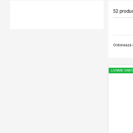
52
produ
Ordonează 
LIVRARE GRAT