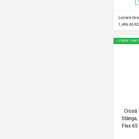
Livrare Grat
1,496.00 R
LIVRARE GRAT
Crosă 
Stânga,
Flex 6