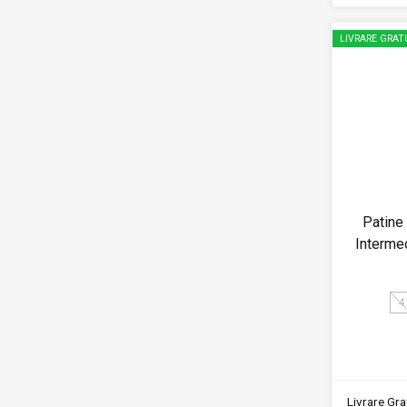
LIVRARE GRAT
Patine
Interme
4
Livrare Grat