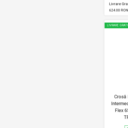
Livrare Grat
624.00 RON
LIVRARE GRAT
Crosă 
Intermed
Flex 
T