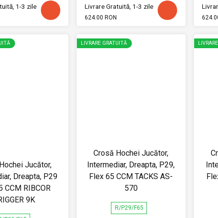
uită, 1-3 zile
Livrare Gratuită, 1-3 zile
Livrar
624.00 RON
624.0
UITĂ
LIVRARE GRATUITĂ
LIVRAR
Crosă Hochei Jucător,
Cr
Hochei Jucător,
Intermediar, Dreapta, P29,
Int
iar, Dreapta, P29
Flex 65 CCM TACKS AS-
Fl
65 CCM RIBCOR
570
RIGGER 9K
R/P29/F65