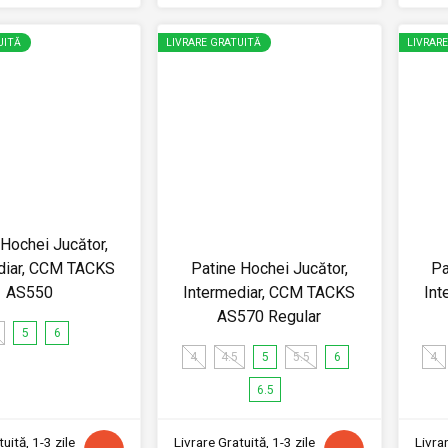
UITĂ
LIVRARE GRATUITĂ
LIVRAR
 Hochei Jucător,
diar, CCM TACKS
Patine Hochei Jucător,
Pa
AS550
Intermediar, CCM TACKS
Int
AS570 Regular
5
6
4
4.5
5
5.5
6
4
6.5
uită, 1-3 zile
Livrare Gratuită, 1-3 zile
Livrar