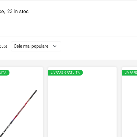
se
,
23
în stoc
după
:
UITĂ
LIVRARE GRATUITĂ
LIVRAR