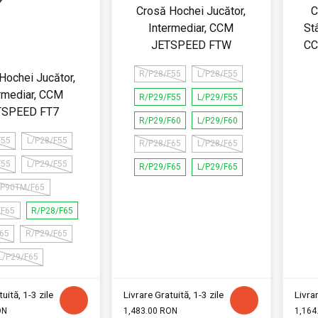
Crosă Hochei Jucător,
C
Intermediar, CCM
Stâ
JETSPEED FTW
CC
R/P28/F55
L/P28/F55
Hochei Jucător,
rmediar, CCM
R/P29/F55
L/P29/F55
TSPEED FT7
R/P29/F60
L/P29/F60
F55
L/P28/F55
R/P28/F65
L/P28/F65
F55
L/P29/F55
R/P29/F65
L/P29/F65
/P90TM/F65
/F65
R/P28/F65
F65
R/P29/F65
L/P29/F65
uită, 1-3 zile
Livrare Gratuită, 1-3 zile
Livrar
ON
1,483.00 RON
1,164