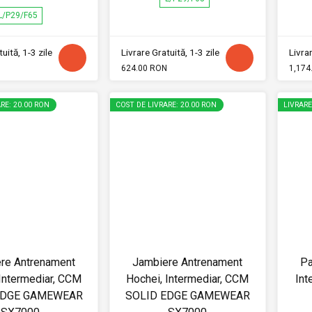
L/P29/F65
uită, 1-3 zile
Livrare Gratuită, 1-3 zile
Livrar
624.00 RON
1,174
RE: 20.00 RON
COST DE LIVRARE: 20.00 RON
LIVRAR
re Antrenament
Jambiere Antrenament
Pa
Intermediar, CCM
Hochei, Intermediar, CCM
Int
EDGE GAMEWEAR
SOLID EDGE GAMEWEAR