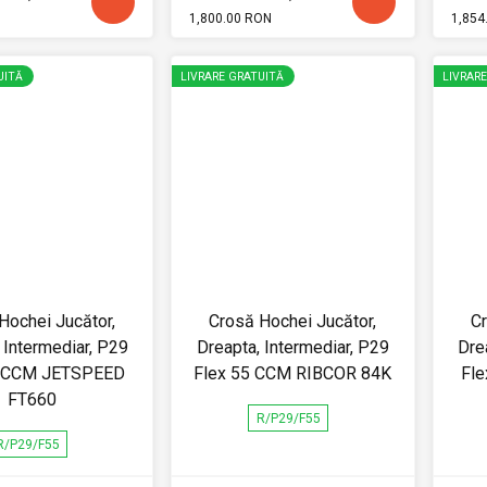
1,800.00 RON
1,854
UITĂ
LIVRARE GRATUITĂ
LIVRAR
Hochei Jucător,
Crosă Hochei Jucător,
Cr
 Intermediar, P29
Dreapta, Intermediar, P29
Dre
5 CCM JETSPEED
Flex 55 CCM RIBCOR 84K
Fl
FT660
R/P29/F55
R/P29/F55