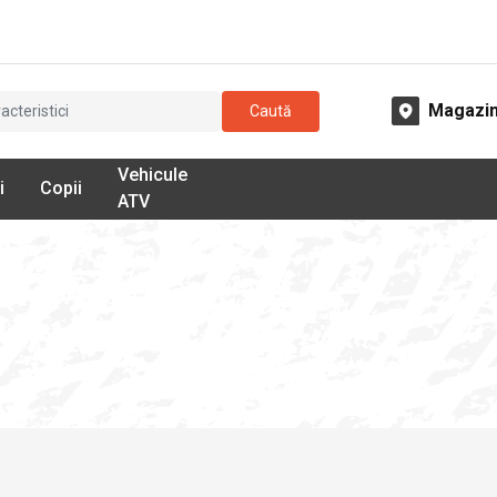
Magazi
Caută
Vehicule
i
Copii
ATV