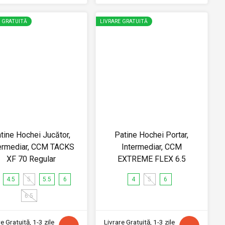
E GRATUITĂ
LIVRARE GRATUITĂ
tine Hochei Jucător,
Patine Hochei Portar,
ermediar, CCM TACKS
Intermediar, CCM
XF 70 Regular
EXTREME FLEX 6.5
4.5
5
5.5
6
4
5
6
6.5
e Gratuită, 1-3 zile
Livrare Gratuită, 1-3 zile