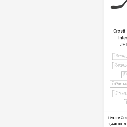
Crosă 
Inte
JE
R/P28/
R/P29/
R
L/P90TM
L/P28/
Livrare Grat
1,440.00 R