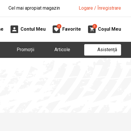
Cel mai apropiat magazin
Logare / Înregistrare
0
0
ne
Contul Meu
Favorite
Coșul Meu
Asistență
Promoții
Articole