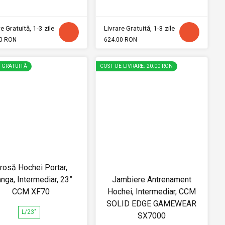
e Gratuită, 1-3 zile
Livrare Gratuită, 1-3 zile
0 RON
624.00 RON
E GRATUITĂ
COST DE LIVRARE: 20.00 RON
rosă Hochei Portar,
nga, Intermediar, 23”
Jambiere Antrenament
CCM XF70
Hochei, Intermediar, CCM
SOLID EDGE GAMEWEAR
L/23"
SX7000