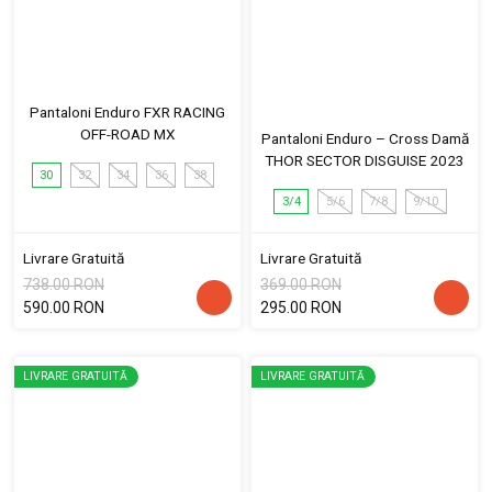
Pantaloni Enduro FXR RACING
OFF-ROAD MX
Pantaloni Enduro – Cross Damă
THOR SECTOR DISGUISE 2023
30
32
34
36
38
3/4
5/6
7/8
9/10
Livrare Gratuită
Livrare Gratuită
738.00 RON
369.00 RON
590.00 RON
295.00 RON
LIVRARE GRATUITĂ
LIVRARE GRATUITĂ