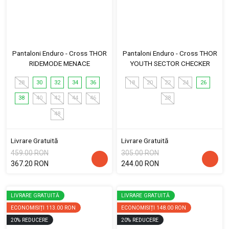
Pantaloni Enduro - Cross THOR
Pantaloni Enduro - Cross THOR
RIDEMODE MENACE
YOUTH SECTOR CHECKER
28
30
32
34
36
18
20
22
24
26
38
40
42
44
46
28
48
Livrare Gratuită
Livrare Gratuită
459.00 RON
305.00 RON
367.20 RON
244.00 RON
LIVRARE GRATUITĂ
LIVRARE GRATUITĂ
ECONOMISIȚI
113.00 RON
ECONOMISIȚI
148.00 RON
20
%
REDUCERE
20
%
REDUCERE