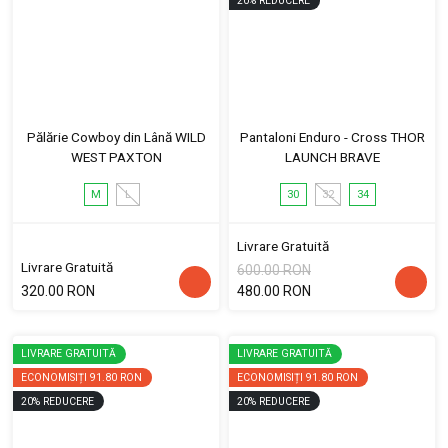
20
%
REDUCERE
Pălărie Cowboy din Lână WILD
Pantaloni Enduro - Cross THOR
WEST PAXTON
LAUNCH BRAVE
M
L
30
32
34
Livrare Gratuită
Livrare Gratuită
600.00 RON
320.00 RON
480.00 RON
LIVRARE GRATUITĂ
LIVRARE GRATUITĂ
ECONOMISIȚI
91.80 RON
ECONOMISIȚI
91.80 RON
20
%
REDUCERE
20
%
REDUCERE