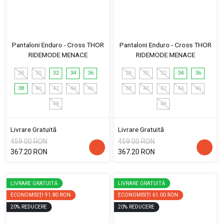
Pantaloni Enduro - Cross THOR
Pantaloni Enduro - Cross THOR
RIDEMODE MENACE
RIDEMODE MENACE
28
30
32
34
36
28
30
32
34
36
38
40
42
44
46
38
40
42
44
46
48
48
Livrare Gratuită
Livrare Gratuită
459.00 RON
459.00 RON
367.20 RON
367.20 RON
LIVRARE GRATUITĂ
LIVRARE GRATUITĂ
ECONOMISIȚI
91.80 RON
ECONOMISIȚI
61.00 RON
20
%
REDUCERE
20
%
REDUCERE