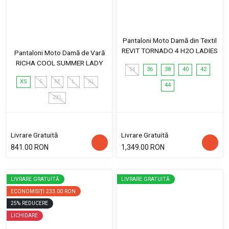
Pantaloni Moto Damă din Textil
REVIT TORNADO 4 H2O LADIES
Pantaloni Moto Damă de Vară
RICHA COOL SUMMER LADY
34
36
38
40
42
XS
S
M
L
XL
44
2XL
Livrare Gratuită
Livrare Gratuită
841.00 RON
1,349.00 RON
LIVRARE GRATUITĂ
LIVRARE GRATUITĂ
ECONOMISIȚI
233.00 RON
25
%
REDUCERE
LICHIDARE