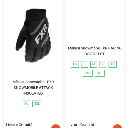
Mănuși Snowmobil FXR RACING
BOOST LITE
XS
S
M
L
XL
2XL
3XL
Mănuși Snowmobil - FXR
SNOWMOBILE ATTACK
INSULATED
XL
2XL
Livrare Gratuită
Livrare Gratuită