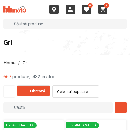
0
0
Gri
Home
/
Gri
667
produse
,
432
în stoc
Filtrează
Cele mai populare
LIVRARE GRATUITĂ
LIVRARE GRATUITĂ