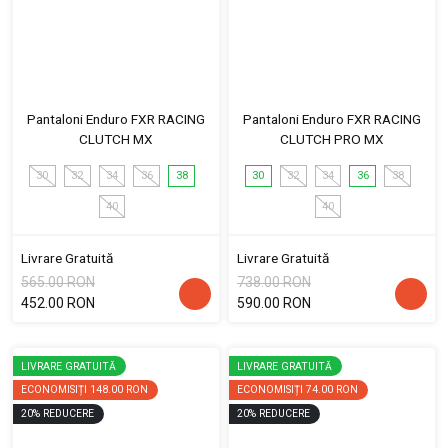
Pantaloni Enduro FXR RACING
Pantaloni Enduro FXR RACING
CLUTCH MX
CLUTCH PRO MX
30
32
34
36
38
30
32
34
36
38
40
40
Livrare Gratuită
Livrare Gratuită
565.00 RON
738.00 RON
452.00 RON
590.00 RON
LIVRARE GRATUITĂ
LIVRARE GRATUITĂ
ECONOMISIȚI
148.00 RON
ECONOMISIȚI
74.00 RON
20
%
REDUCERE
20
%
REDUCERE