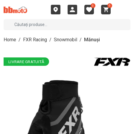
0
0
Home
/
FXR Racing
/
Snowmobil
/
Mănuși
LIVRARE GRATUITĂ