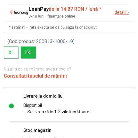
LeanPay
de la 14.87 RON / lună
*
detalii
›
3-48 luni · finanțare online
* estimat — rata exactă se calculează la check-out
:
(
Cod produs
:
200813-1000-19
)
XL
2XL
Nu știți de ce mărime aveți nevoie?
Consultați tabelul de mărimi
Livrare la domiciliu
Disponibil
-
Se livrează în 1-3 zile lucrătoare.
Stoc magazin