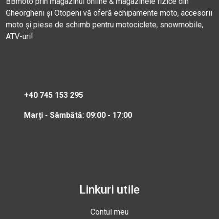
BBmoto prin magazinul online & magazinele fizice din
Gheorgheni și Otopeni vă oferă echipamente moto, accesorii
moto și piese de schimb pentru motociclete, snowmobile,
ATV-uri!
+40 745 153 295
Marți - Sâmbătă: 09:00 - 17:00
Linkuri utile
Contul meu