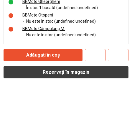
BBMoto Gheorgheni
-
În stoc 1 bucată (undefined undefined)
BBMoto Otopeni
-
Nu este în stoc (undefined undefined)
BBMoto Câmpulung M.
-
Nu este în stoc (undefined undefined)
Adăugați în coș
Rezervați în magazin