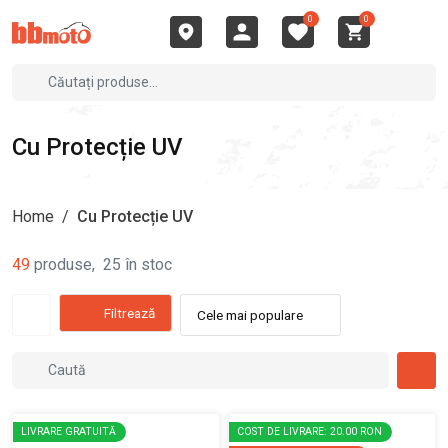
0
0
Cu Protecție UV
Home
/
Cu Protecție UV
49
produse
,
25
în stoc
Filtrează
Cele mai populare
LIVRARE GRATUITĂ
COST DE LIVRARE: 20.00 RON