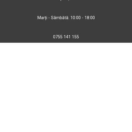
Marți - Sâmbătă: 10:00 - 18:00
0755 141 155
otopeni@bbmoto.ro
Magazin
Câmpulung M.
Str. Valea Seacă nr. 5
Câmpulung Moldovenesc, Suceava