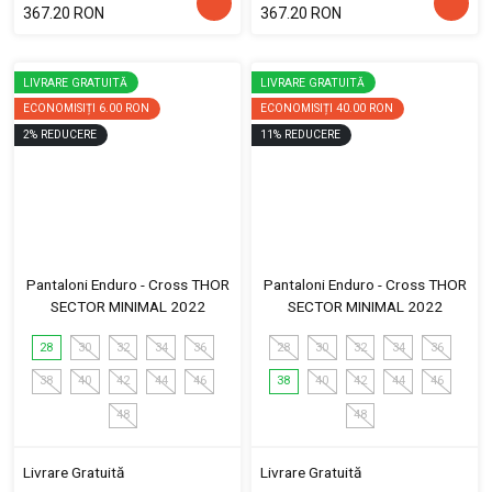
367.20 RON
367.20 RON
LIVRARE GRATUITĂ
LIVRARE GRATUITĂ
ECONOMISIȚI
6.00 RON
ECONOMISIȚI
40.00 RON
2
%
REDUCERE
11
%
REDUCERE
Pantaloni Enduro - Cross THOR
Pantaloni Enduro - Cross THOR
SECTOR MINIMAL 2022
SECTOR MINIMAL 2022
28
30
32
34
36
28
30
32
34
36
38
40
42
44
46
38
40
42
44
46
48
48
Livrare Gratuită
Livrare Gratuită