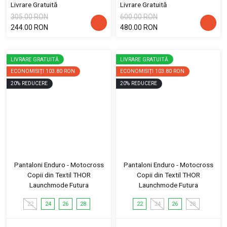
Livrare Gratuită
Livrare Gratuită
305.00 RON
600.00 RON
244.00 RON
480.00 RON
LIVRARE GRATUITĂ
LIVRARE GRATUITĂ
ECONOMISIȚI
103.80 RON
ECONOMISIȚI
103.80 RON
20
%
REDUCERE
20
%
REDUCERE
Pantaloni Enduro - Motocross
Pantaloni Enduro - Motocross
Copii din Textil THOR
Copii din Textil THOR
Launchmode Futura
Launchmode Futura
22
24
26
28
22
24
26
28