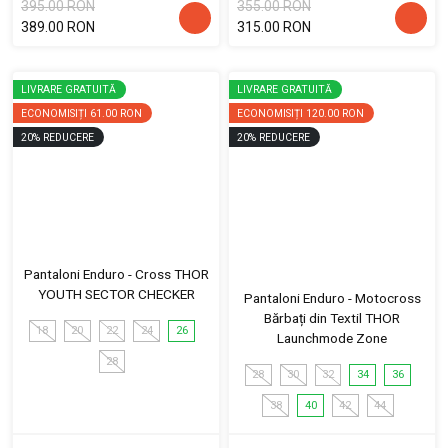
395.00 RON
355.00 RON
389.00 RON
315.00 RON
LIVRARE GRATUITĂ
LIVRARE GRATUITĂ
ECONOMISIȚI
61.00 RON
ECONOMISIȚI
120.00 RON
20
%
REDUCERE
20
%
REDUCERE
Pantaloni Enduro - Cross THOR
YOUTH SECTOR CHECKER
Pantaloni Enduro - Motocross
Bărbați din Textil THOR
18
20
22
24
26
Launchmode Zone
28
28
30
32
34
36
38
40
42
44