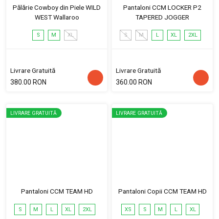
Pălărie Cowboy din Piele WILD
Pantaloni CCM LOCKER P2
WEST Wallaroo
TAPERED JOGGER
S
M
XL
S
M
L
XL
2XL
Livrare Gratuită
Livrare Gratuită
380.00 RON
360.00 RON
LIVRARE GRATUITĂ
LIVRARE GRATUITĂ
Pantaloni CCM TEAM HD
Pantaloni Copii CCM TEAM HD
S
M
L
XL
2XL
XS
S
M
L
XL