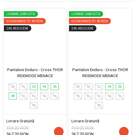
LIVRARE GRATUITĂ
LIVRARE GRATUITĂ
ECONOMISIȚI
91.80 RON
ECONOMISIȚI
91.80 RON
20
%
REDUCERE
20
%
REDUCERE
Pantaloni Enduro - Cross THOR
Pantaloni Enduro - Cross THOR
RIDEMODE MENACE
RIDEMODE MENACE
28
30
32
34
36
28
30
32
34
36
38
40
42
44
46
38
40
42
44
46
48
48
Livrare Gratuită
Livrare Gratuită
459.00 RON
459.00 RON
367.20 RON
367.20 RON