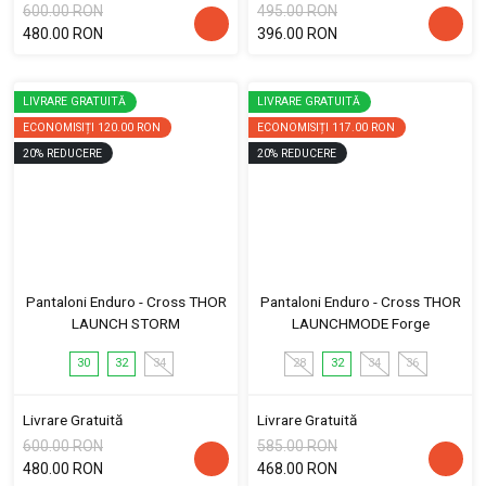
600.00 RON
495.00 RON
480.00 RON
396.00 RON
LIVRARE GRATUITĂ
LIVRARE GRATUITĂ
ECONOMISIȚI
120.00 RON
ECONOMISIȚI
117.00 RON
20
%
REDUCERE
20
%
REDUCERE
Pantaloni Enduro - Cross THOR
Pantaloni Enduro - Cross THOR
LAUNCH STORM
LAUNCHMODE Forge
30
32
34
28
32
34
36
Livrare Gratuită
Livrare Gratuită
600.00 RON
585.00 RON
480.00 RON
468.00 RON