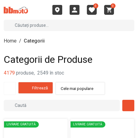
0
0
Home
/
Categorii
Categorii de Produse
4179
produse
,
2549
în stoc
Filtrează
Cele mai populare
LIVRARE GRATUITĂ
LIVRARE GRATUITĂ