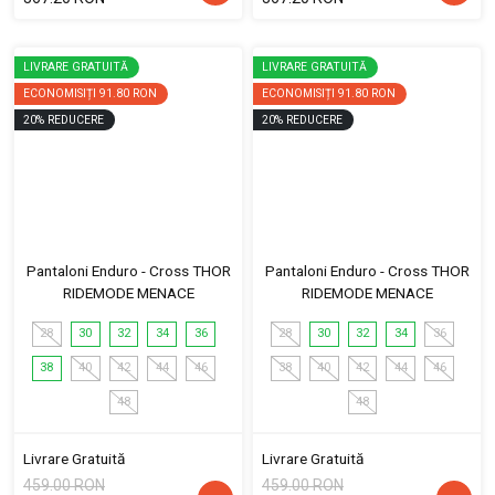
LIVRARE GRATUITĂ
LIVRARE GRATUITĂ
ECONOMISIȚI
91.80 RON
ECONOMISIȚI
91.80 RON
20
%
REDUCERE
20
%
REDUCERE
Pantaloni Enduro - Cross THOR
Pantaloni Enduro - Cross THOR
RIDEMODE MENACE
RIDEMODE MENACE
28
30
32
34
36
28
30
32
34
36
38
40
42
44
46
38
40
42
44
46
48
48
Livrare Gratuită
Livrare Gratuită
459.00 RON
459.00 RON