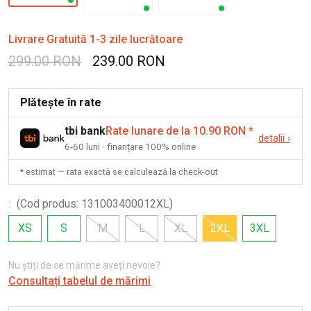
Livrare Gratuită 1-3 zile lucrătoare
299.00 RON
239.00 RON
Plătește în rate
tbi bank
Rate lunare de la 10.90 RON
*
detalii
›
6-60 luni · finanțare 100% online
* estimat — rata exactă se calculează la check-out
:
(
Cod produs
:
131003400012XL
)
XS
S
M
L
XL
2XL
3XL
Nu știți de ce mărime aveți nevoie?
Consultați tabelul de mărimi