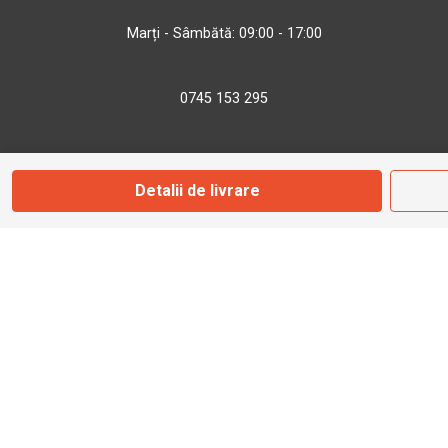
Marți - Sâmbătă: 09:00 - 17:00
0745 153 295
info@bbmoto.ro
Detalii de livrare
Magazin
Otopeni
Str. Ferme D Nr. 2
Otopeni, Ilfov
Marți - Sâmbătă: 10:00 - 18:00