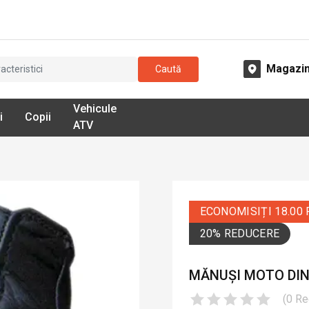
Magazi
Caută
Vehicule
i
Copii
ATV
ECONOMISIȚI 18.00
20% REDUCERE
MĂNUȘI MOTO DIN
(
0
Re