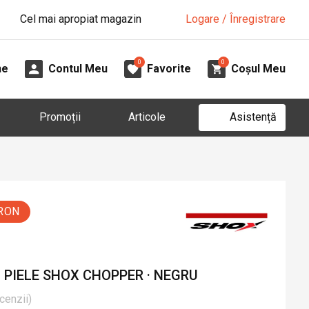
Cel mai apropiat magazin
Logare / Înregistrare
0
0
ne
Contul Meu
Favorite
Coșul Meu
Asistență
Promoții
Articole
 RON
 PIELE SHOX CHOPPER · NEGRU
cenzii
)