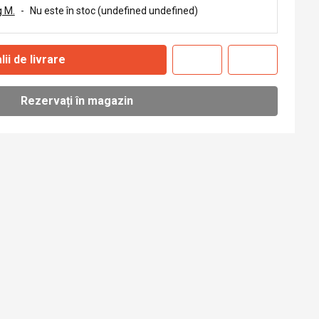
 M.
-
Nu este în stoc (undefined undefined)
lii de livrare
Rezervați în magazin