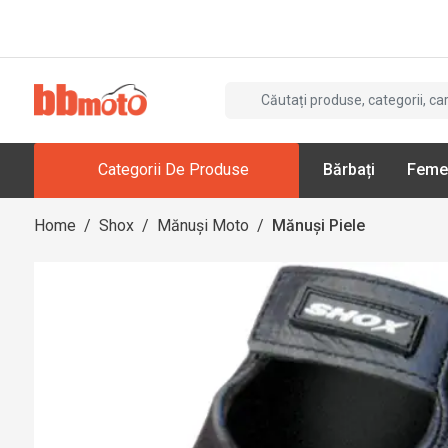
Categorii De Produse
Bărbați
Feme
Home
/
Shox
/
Mănuși Moto
/
Mănuși Piele