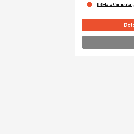
BBMoto Câmpulung
Deta