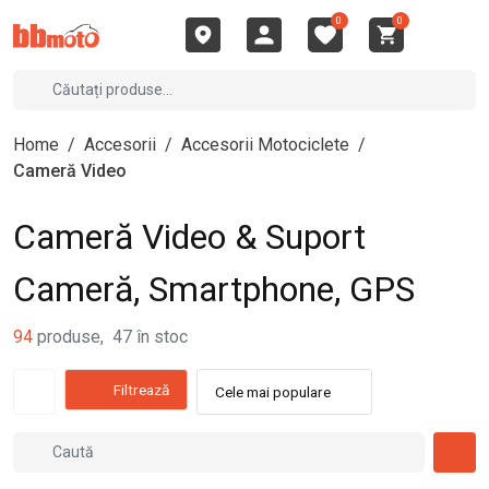
0
0
Home
/
Accesorii
/
Accesorii Motociclete
/
Cameră Video
Cameră Video & Suport
Cameră, Smartphone, GPS
94
produse
,
47
în stoc
Filtrează
Cele mai populare