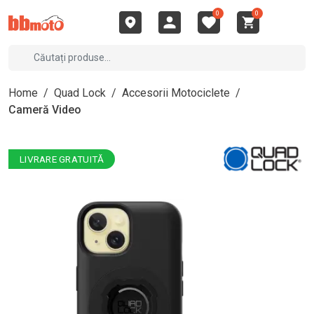
0
0
Home
/
Quad Lock
/
Accesorii Motociclete
/
Cameră Video
LIVRARE GRATUITĂ