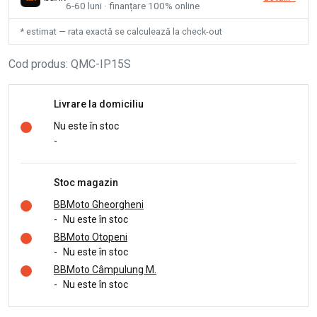
6-60 luni · finanțare 100% online
* estimat — rata exactă se calculează la check-out
Cod produs
:
QMC-IP15S
Livrare la domiciliu
Nu este în stoc
-
Stoc magazin
BBMoto Gheorgheni
-
Nu este în stoc
BBMoto Otopeni
-
Nu este în stoc
BBMoto Câmpulung M.
-
Nu este în stoc