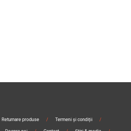
Returnare produse
/
Termeni și condiții
/