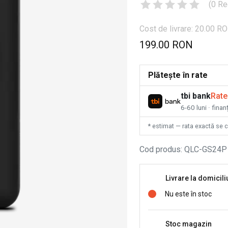
(
0
Re
Cost de livrare: 20.00 R
199.00 RON
Plătește în rate
tbi bank
Rate
6-60 luni · fina
* estimat — rata exactă se 
Cod produs
:
QLC-GS24P
Livrare la domicili
Nu este în stoc
Stoc magazin