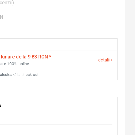
cenzii
)
ON
 lunare de la 9.83 RON
*
detalii
›
nțare 100% online
calculează la check-out
u