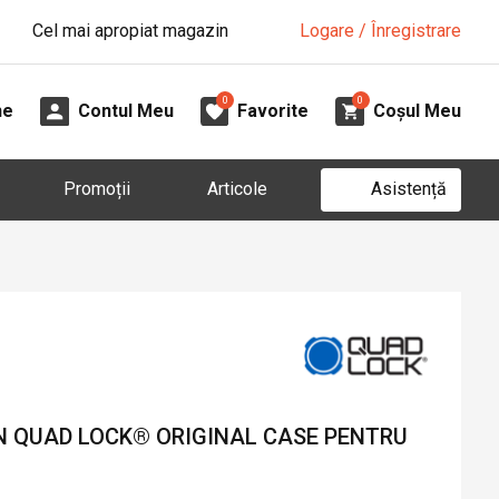
Cel mai apropiat magazin
Logare / Înregistrare
0
0
ne
Contul Meu
Favorite
Coșul Meu
Asistență
Promoții
Articole
 QUAD LOCK® ORIGINAL CASE PENTRU