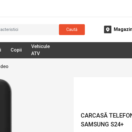
Magazi
Caută
Vehicule
i
Copii
ATV
ideo
CARCASĂ TELEFON
SAMSUNG S24+