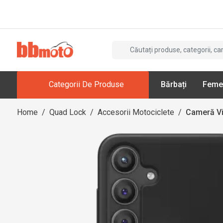
Categorii De Produse
Bărbați
Feme
Home
/
Quad Lock
/
Accesorii Motociclete
/
Cameră V