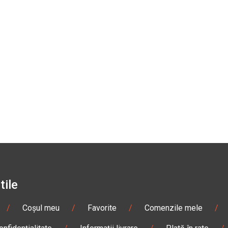
tile
/
Coșul meu
/
Favorite
/
Comenzile mele
/