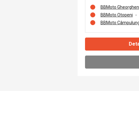
BBMoto Gheorghen
BBMoto Otopeni
-
BBMoto Câmpulung
Deta