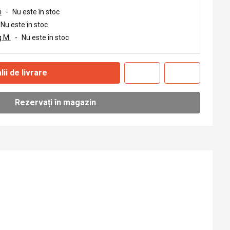
i
-
Nu este în stoc
Nu este în stoc
 M.
-
Nu este în stoc
lii de livrare
Rezervați în magazin