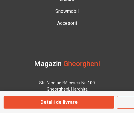
Snowmobil
Accesorii
Magazin
Gheorgheni
Str. Nicolae Bălcescu Nr. 100
Gheorgheni, Harghita
Detalii de livrare
Marți - Sâmbătă: 09:00 - 17:00
0745 153 295