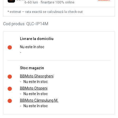
6-60 luni · finanțare 100% online
* estimat — rata exactă se calculează la check-out
Cod produs
:
QLC-IP14M
Livrare la domiciliu
Nu este în stoc
-
Stoc magazin
BBMoto Gheorgheni
-
Nu este în stoc
BBMoto Otopeni
-
Nu este în stoc
BBMoto Câmpulung M.
-
Nu este în stoc