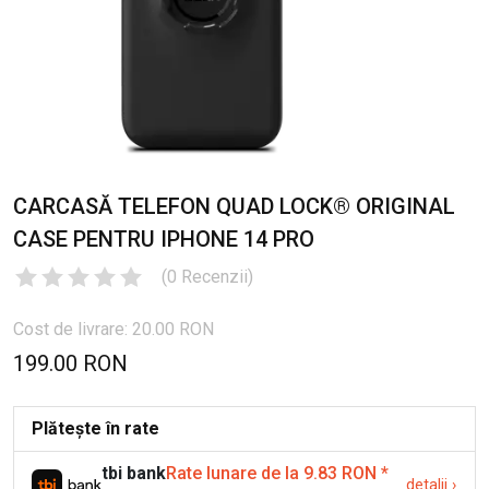
CARCASĂ TELEFON QUAD LOCK® ORIGINAL
CASE PENTRU IPHONE 14 PRO
(
0
Recenzii
)
Cost de livrare: 20.00 RON
199.00 RON
Plătește în rate
tbi bank
Rate lunare de la 9.83 RON
*
detalii
›