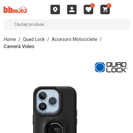
0
0
Home
/
Quad Lock
/
Accesorii Motociclete
/
Cameră Video