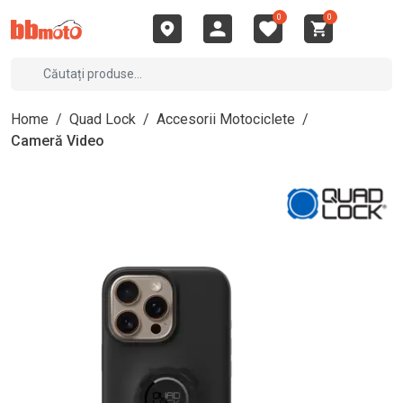
0
0
Home
/
Quad Lock
/
Accesorii Motociclete
/
Cameră Video