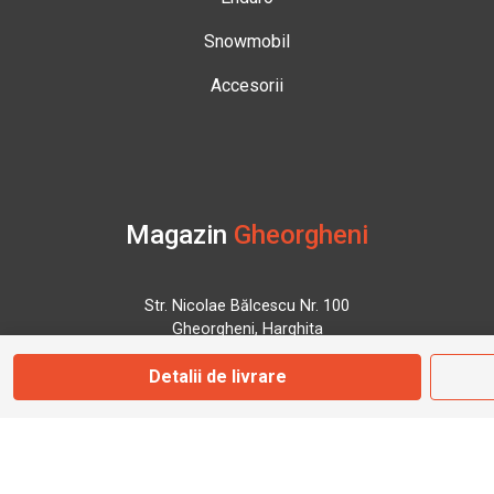
Snowmobil
Accesorii
Magazin
Gheorgheni
Str. Nicolae Bălcescu Nr. 100
Gheorgheni, Harghita
Detalii de livrare
Marți - Sâmbătă: 09:00 - 17:00
0745 153 295