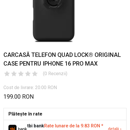
CARCASĂ TELEFON QUAD LOCK® ORIGINAL
CASE PENTRU IPHONE 16 PRO MAX
(
0
Recenzii
)
Cost de livrare: 20.00 RON
199.00 RON
Plătește în rate
tbi bank
Rate lunare de la 9.83 RON
*
detalii
›