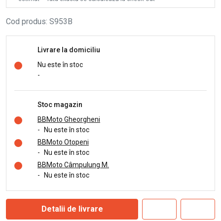
Cod produs
:
S953B
Livrare la domiciliu
Nu este în stoc
-
Stoc magazin
BBMoto Gheorgheni
-
Nu este în stoc
BBMoto Otopeni
-
Nu este în stoc
BBMoto Câmpulung M.
-
Nu este în stoc
Detalii de livrare