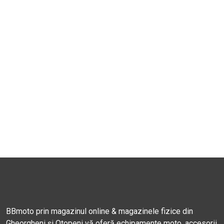
BBmoto prin magazinul online & magazinele fizice din
Gheorgheni și Otopeni vă oferă echipamente moto, accesorii