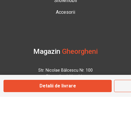
Snowmobil
Accesorii
Magazin
Gheorgheni
Str. Nicolae Bălcescu Nr. 100
Gheorgheni, Harghita
Detalii de livrare
Marți - Sâmbătă: 09:00 - 17:00
0745 153 295