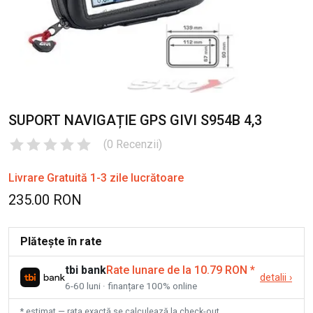
SUPORT NAVIGAȚIE GPS GIVI S954B 4,3
(
0
Recenzii
)
Livrare Gratuită 1-3 zile lucrătoare
235.00 RON
Plătește în rate
tbi bank
Rate lunare de la 10.79 RON
*
detalii
›
6-60 luni · finanțare 100% online
* estimat — rata exactă se calculează la check-out