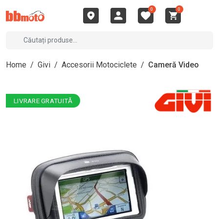
0
0
Home
/
Givi
/
Accesorii Motociclete
/
Cameră Video
LIVRARE GRATUITĂ