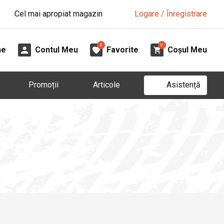
Cel mai apropiat magazin
Logare / Înregistrare
0
0
ne
Contul Meu
Favorite
Coșul Meu
Asistență
Promoții
Articole