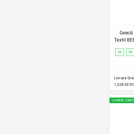
Geacă
Textil B
36
38
Livrare Grat
1,028.00 R
LIVRARE GRAT