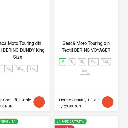
acă Moto Touring din
Geacă Moto Touring din
il BERING DUNDY King
Textil BERING VOYAGER
Size
M
L
XL
2XL
3XL
XL
2XL
3XL
4XL
e Gratuită, 1-3 zile
Livrare Gratuită, 1-3 zile
.00 RON
1,123.00 RON
E GRATUITĂ
LIVRARE GRATUITĂ