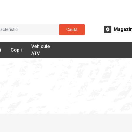
Magazi
Caută
Vehicule
i
Copii
ATV