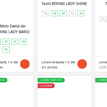
Textil BERING LADY SHINE
T
36
38
40
42
44
36
 Moto Damă din
ERING LADY BARIO
40
42
44
46
uită, 1-3 zile
Livrare Gratuită, 1-3 zile
Livrar
ON
971.00 RON
1,171
UITĂ
LIVRARE GRATUITĂ
LIVRAR
LICHIDARE