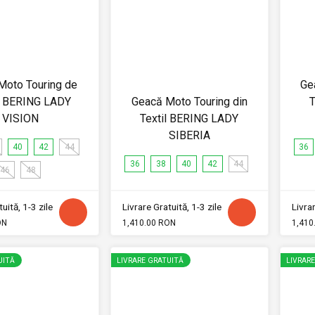
Moto Touring de
Ge
 BERING LADY
Geacă Moto Touring din
T
VISION
Textil BERING LADY
SIBERIA
40
42
44
36
36
38
40
42
44
46
48
uită, 1-3 zile
Livrare Gratuită, 1-3 zile
Livrar
ON
1,410.00 RON
1,410
UITĂ
LIVRARE GRATUITĂ
LIVRAR