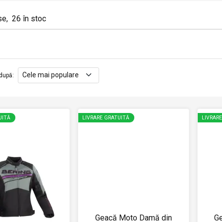
se
,
26
în stoc
după
:
UITĂ
LIVRARE GRATUITĂ
LIVRAR
Geacă Moto Damă din
G