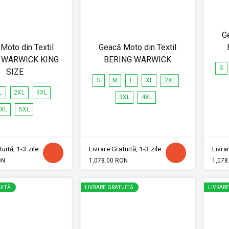
G
Moto din Textil
Geacă Moto din Textil
 WARWICK KING
BERING WARWICK
S
SIZE
S
M
L
XL
2XL
L
2XL
3XL
3XL
4XL
XL
5XL
uită, 1-3 zile
Livrare Gratuită, 1-3 zile
Livrar
ON
1,078.00 RON
1,078
UITĂ
LIVRARE GRATUITĂ
LIVRAR