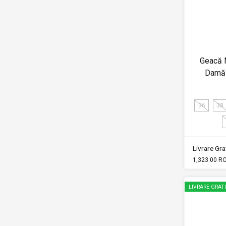
Geacă 
Damă
36
38
Livrare Grat
1,323.00 R
LIVRARE GRAT