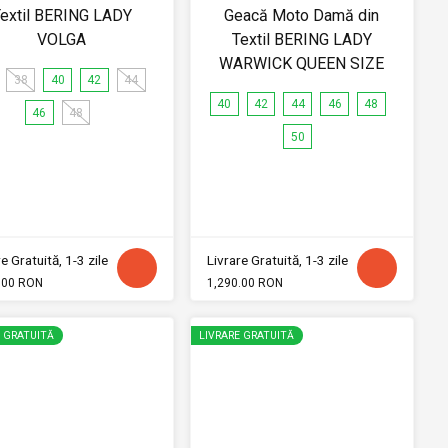
extil BERING LADY
Geacă Moto Damă din
VOLGA
Textil BERING LADY
WARWICK QUEEN SIZE
38
40
42
44
40
42
44
46
48
46
48
50
e Gratuită, 1-3 zile
Livrare Gratuită, 1-3 zile
.00 RON
1,290.00 RON
E GRATUITĂ
LIVRARE GRATUITĂ