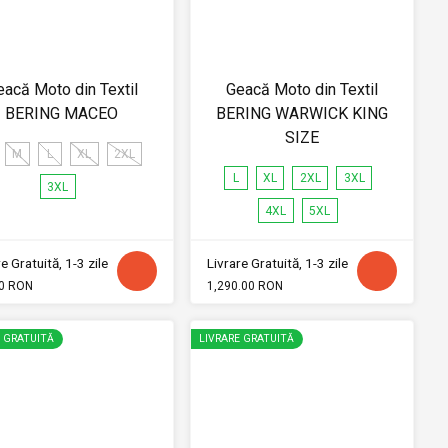
eacă Moto din Textil
Geacă Moto din Textil
BERING MACEO
BERING WARWICK KING
SIZE
M
L
XL
2XL
L
XL
2XL
3XL
3XL
4XL
5XL
e Gratuită, 1-3 zile
Livrare Gratuită, 1-3 zile
0 RON
1,290.00 RON
E GRATUITĂ
LIVRARE GRATUITĂ