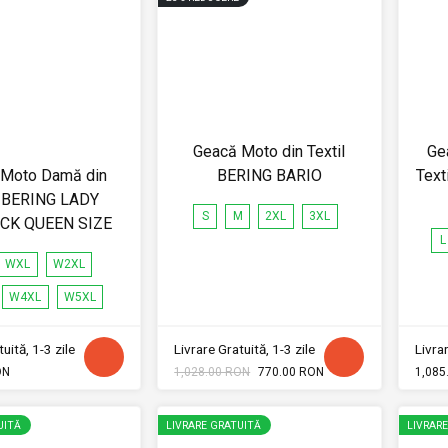
Geacă Moto din Textil
Ge
 Moto Damă din
BERING BARIO
Text
l BERING LADY
S
M
2XL
3XL
CK QUEEN SIZE
L
WXL
W2XL
W4XL
W5XL
uită, 1-3 zile
Livrare Gratuită, 1-3 zile
Livrar
ON
1,028.00 RON
770.00 RON
1,085
UITĂ
LIVRARE GRATUITĂ
LIVRAR