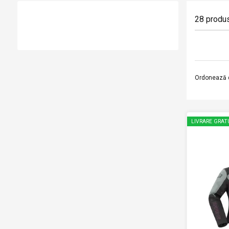
28
produ
Ordonează 
LIVRARE GRAT