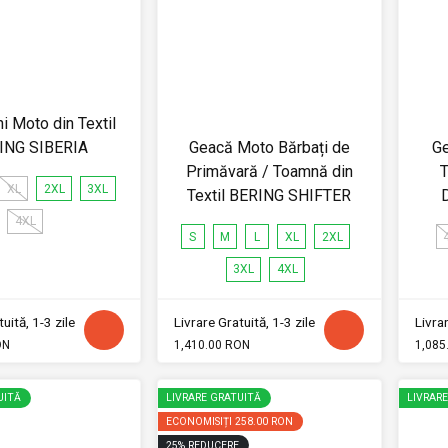
i Moto din Textil
ING SIBERIA
Geacă Moto Bărbați de
G
Primăvară / Toamnă din
T
XL
2XL
3XL
Textil BERING SHIFTER
4XL
S
M
L
XL
2XL
3XL
4XL
uită, 1-3 zile
Livrare Gratuită, 1-3 zile
Livrar
ON
1,410.00 RON
1,085
UITĂ
LIVRARE GRATUITĂ
LIVRAR
ECONOMISIȚI
258.00 RON
25
%
REDUCERE