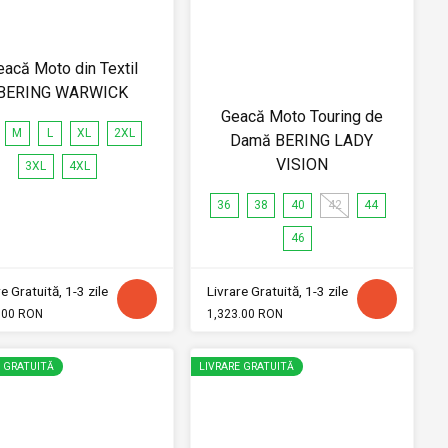
eacă Moto din Textil
BERING WARWICK
Geacă Moto Touring de
M
L
XL
2XL
Damă BERING LADY
VISION
3XL
4XL
36
38
40
42
44
46
e Gratuită, 1-3 zile
Livrare Gratuită, 1-3 zile
.00 RON
1,323.00 RON
E GRATUITĂ
LIVRARE GRATUITĂ