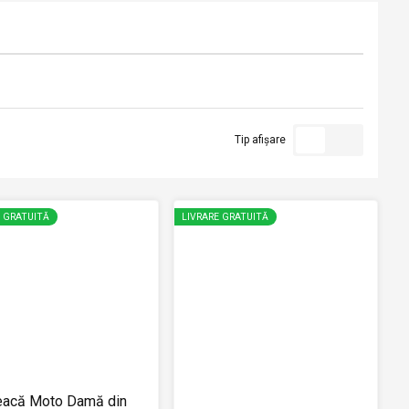
Tip afișare
E GRATUITĂ
LIVRARE GRATUITĂ
eacă Moto Damă din