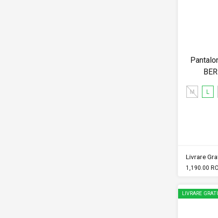
Pantalon
BER
M
L
Livrare Grat
1,190.00 R
LIVRARE GRAT