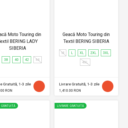
acă Moto Touring din
Geacă Moto Touring din
extil BERING LADY
Textil BERING SIBERIA
SIBERIA
M
L
XL
2XL
3XL
38
40
42
44
4XL
e Gratuită, 1-3 zile
Livrare Gratuită, 1-3 zile
.00 RON
1,410.00 RON
E GRATUITĂ
LIVRARE GRATUITĂ