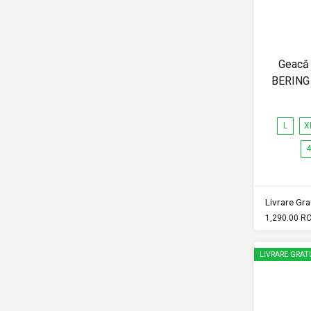
Geacă 
BERING
L
X
4
Livrare Grat
1,290.00 R
LIVRARE GRAT