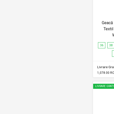
Geacă
Texti
36
38
Livrare Grat
1,078.00 R
LIVRARE GRAT