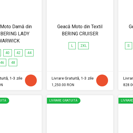
 Moto Damă din
Geacă Moto din Textil
G
l BERING LADY
BERING CRUISER
WARWICK
L
2XL
S
40
42
44
46
48
uită, 1-3 zile
Livrare Gratuită, 1-3 zile
Livrar
ON
1,250.00 RON
828.0
UITĂ
LIVRARE GRATUITĂ
LIVRAR