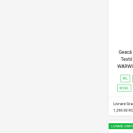
Geacă
Texti
WARWI
WL
W3XL
Livrare Grat
1,290.00 R
LIVRARE GRAT