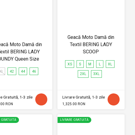
Geacă Moto Damă din
eacă Moto Damă din
Textil BERING LADY
extil BERING LADY
SCOOP
DUNDY Queen Size
XS
S
M
L
XL
40
42
44
46
2XL
3XL
e Gratuită, 1-3 zile
Livrare Gratuită, 1-3 zile
.00 RON
1,325.00 RON
E GRATUITĂ
LIVRARE GRATUITĂ