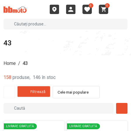
0
0
43
Home
/
43
158
produse
,
146
în stoc
Filtrează
Cele mai populare
LIVRARE GRATUITĂ
LIVRARE GRATUITĂ