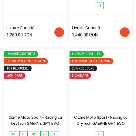
48
Livrare Gratuită
Livrare Gratuită
1,260.00 RON
1,440.00 RON
LIVRARE GRATUITĂ
LIVRARE GRATUITĂ
ECONOMISIȚI
207.00 RON
ECONOMISIȚI
505.00 RON
10
%
REDUCERE
25
%
REDUCERE
LICHIDARE
LICHIDARE
Cizme Moto Sport - Racing cu
Cizme Moto Sport - Racing cu
DryTech GAERNE GP1 EVO
DryTech GAERNE GP1 EVO
39
40
42
43
45
40