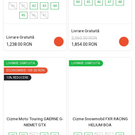
44
45
46
47
48
40
41
42
43
44
45
46
47
Livrare Gratuită
Livrare Gratuită
2,060.00 RON
1,238.00 RON
1,854.00 RON
LIVRARE GRATUITĂ
LIVRARE GRATUITĂ
ECONOMISIȚI
139.00 RON
10
%
REDUCERE
Cizme Moto Touring GAERNE G-
Cizme Snowmobil FXR RACING
NIEMET GTX
HELIUM BOA