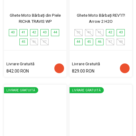
Ghete Moto Bărbați din Piele
Ghete Moto Bărbați REV'IT!
RICHA TRAVIS WP
Arrow 2 H2O
40
41
42
43
44
39
40
41
42
43
45
46
47
44
45
46
47
48
Livrare Gratuită
Livrare Gratuită
842.00 RON
829.00 RON
LIVRARE GRATUITĂ
LIVRARE GRATUITĂ