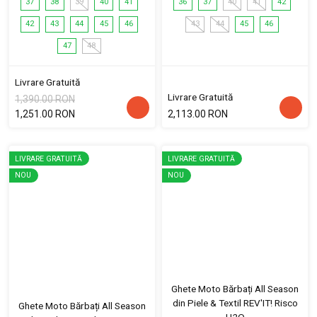
37
38
39
40
41
36
37
40
41
42
42
43
44
45
46
43
44
45
46
47
48
Livrare Gratuită
Livrare Gratuită
1,390.00 RON
1,251.00 RON
2,113.00 RON
LIVRARE GRATUITĂ
LIVRARE GRATUITĂ
NOU
NOU
Ghete Moto Bărbați All Season
din Piele & Textil REV'IT! Risco
Ghete Moto Bărbați All Season