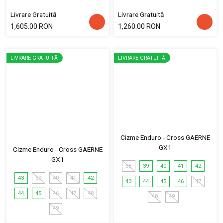
Livrare Gratuită
Livrare Gratuită
1,605.00 RON
1,260.00 RON
LIVRARE GRATUITĂ
LIVRARE GRATUITĂ
Cizme Enduro - Cross GAERNE
GX1
Cizme Enduro - Cross GAERNE
GX1
38
39
40
41
42
43
39
40
41
42
43
44
45
46
47
44
45
46
47
48
48
49
49