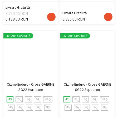
Livrare Gratuită
Livrare Gratuită
3,750.00 RON
3,188.00 RON
3,385.00 RON
LIVRARE GRATUITĂ
LIVRARE GRATUITĂ
Cizme Enduro - Cross GAERNE
Cizme Enduro - Cross GAERNE
SG22 Hurricane
SG22 Squadron
43
41
42
44
44.5
42
41
43
44
44.5
45
46
47
48
49
45
46
47
48
49