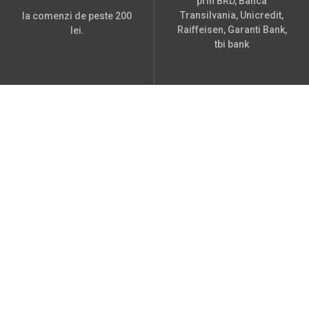
prin BRD, Banca
Transilvania, Unicredit,
la comenzi de peste 200
Raiffeisen, Garanti Bank,
lei.
tbi bank