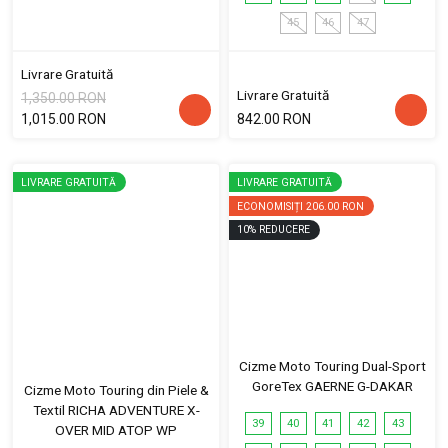
45
46
47
Livrare Gratuită
Livrare Gratuită
1,350.00 RON
1,015.00 RON
842.00 RON
LIVRARE GRATUITĂ
LIVRARE GRATUITĂ
ECONOMISIȚI
206.00 RON
10
%
REDUCERE
Cizme Moto Touring Dual-Sport
GoreTex GAERNE G-DAKAR
Cizme Moto Touring din Piele &
Textil RICHA ADVENTURE X-
39
40
41
42
43
OVER MID ATOP WP