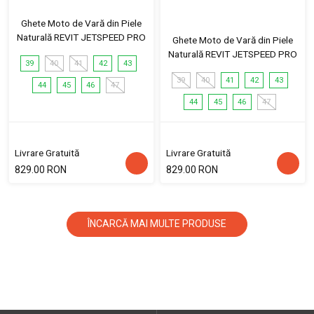
Ghete Moto de Vară din Piele
Naturală REVIT JETSPEED PRO
Ghete Moto de Vară din Piele
Naturală REVIT JETSPEED PRO
39
40
41
42
43
39
40
41
42
43
44
45
46
47
44
45
46
47
Livrare Gratuită
Livrare Gratuită
829.00 RON
829.00 RON
ÎNCARCĂ MAI MULTE PRODUSE