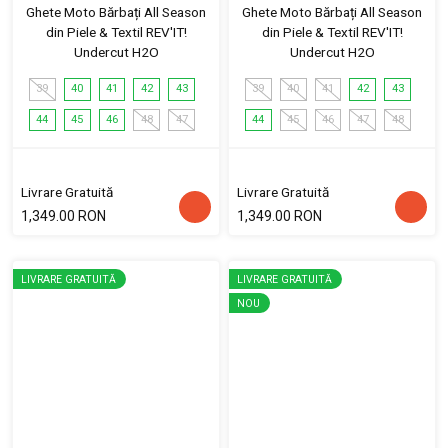
Ghete Moto Bărbați All Season
Ghete Moto Bărbați All Season
din Piele & Textil REV'IT!
din Piele & Textil REV'IT!
Undercut H2O
Undercut H2O
39
40
41
42
43
39
40
41
42
43
44
45
46
48
47
44
45
46
47
48
Livrare Gratuită
Livrare Gratuită
1,349.00 RON
1,349.00 RON
LIVRARE GRATUITĂ
LIVRARE GRATUITĂ
NOU