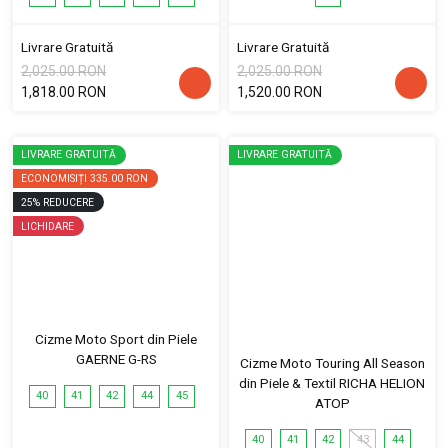
Livrare Gratuită
Livrare Gratuită
2,025.00 RON
2,025.00 RON
1,818.00 RON
1,520.00 RON
LIVRARE GRATUITĂ
LIVRARE GRATUITĂ
ECONOMISIȚI
335.00 RON
25
%
REDUCERE
LICHIDARE
Cizme Moto Sport din Piele
GAERNE G-RS
Cizme Moto Touring All Season
din Piele & Textil RICHA HELION
40
41
42
44
45
ATOP
40
41
42
43
44