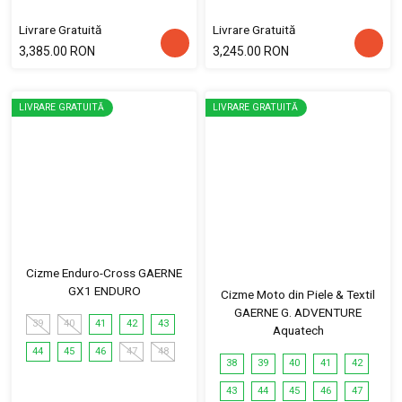
Livrare Gratuită
Livrare Gratuită
3,385.00 RON
3,245.00 RON
LIVRARE GRATUITĂ
LIVRARE GRATUITĂ
Cizme Enduro-Cross GAERNE
GX1 ENDURO
Cizme Moto din Piele & Textil
GAERNE G. ADVENTURE
39
40
41
42
43
Aquatech
44
45
46
47
48
38
39
40
41
42
43
44
45
46
47