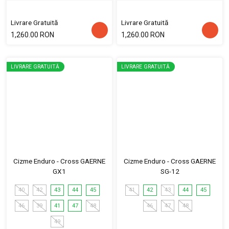
Livrare Gratuită
Livrare Gratuită
1,260.00 RON
1,260.00 RON
LIVRARE GRATUITĂ
LIVRARE GRATUITĂ
Cizme Enduro - Cross GAERNE
Cizme Enduro - Cross GAERNE
GX1
SG-12
40
42
43
44
45
41
42
43
44
45
46
39
41
47
48
46
47
48
49