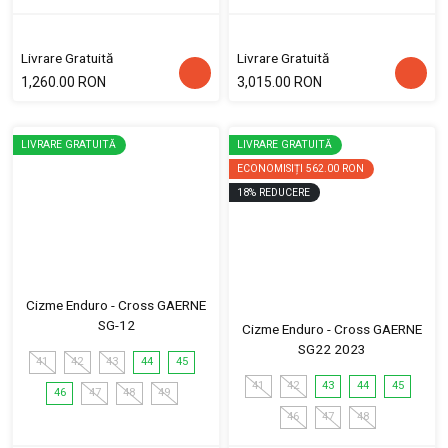
Livrare Gratuită
Livrare Gratuită
1,260.00 RON
3,015.00 RON
LIVRARE GRATUITĂ
LIVRARE GRATUITĂ
ECONOMISIȚI
562.00 RON
18
%
REDUCERE
Cizme Enduro - Cross GAERNE
SG-12
Cizme Enduro - Cross GAERNE
SG22 2023
41
42
43
44
45
41
42
43
44
45
46
47
48
49
46
47
48