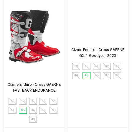
Cizme Enduro - Cross GAERNE
GX-1 Goodyear 2023
39
40
41
42
43
44
45
46
47
48
Cizme Enduro - Cross GAERNE
FASTBACK ENDURANCE
39
40
41
42
43
44
45
46
47
48
49