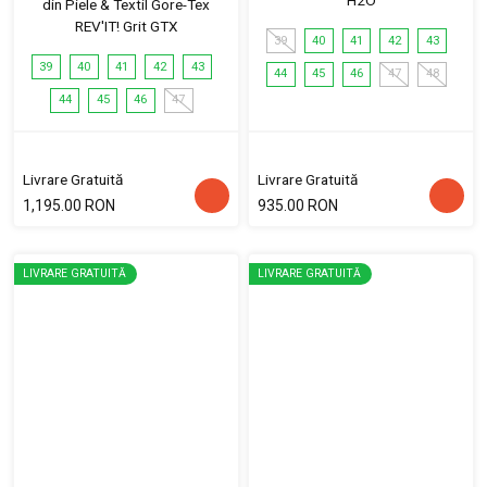
H2O
din Piele & Textil Gore-Tex
REV'IT! Grit GTX
39
40
41
42
43
39
40
41
42
43
44
45
46
47
48
44
45
46
47
Livrare Gratuită
Livrare Gratuită
1,195.00 RON
935.00 RON
LIVRARE GRATUITĂ
LIVRARE GRATUITĂ