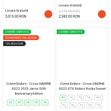
Livrare Gratuită
Livrare Gratuită
3,145.00 RON
3,015.00 RON
2,583.00 RON
LIVRARE GRATUITĂ
LIVRARE GRATUITĂ
ECONOMISIȚI
562.00 RON
15
%
REDUCERE
Cizme Enduro - Cross GAERNE
Cizme Enduro - Cross GAERNE
SG22 2025 Jarvis 50th
SG22 GTX Enduro Rocky Sunset
Anniversary Edition
43
41
42
44
44.5
42
43
44
45
46
46
45
47
48
49