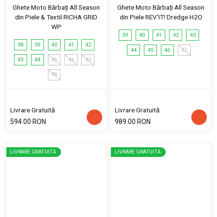
Ghete Moto Bărbați All Season
Ghete Moto Bărbați All Season
din Piele & Textil RICHA GRID
din Piele REV'IT! Dredge H2O
WP
39
40
41
42
43
38
39
40
41
42
44
45
46
47
43
44
45
46
47
48
Livrare Gratuită
Livrare Gratuită
594.00 RON
989.00 RON
LIVRARE GRATUITĂ
LIVRARE GRATUITĂ