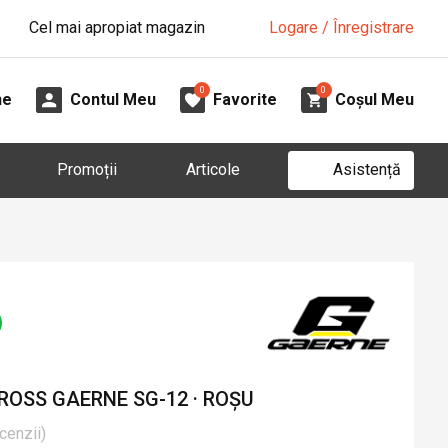
Cel mai apropiat magazin
Logare / Înregistrare
0
0
ne
Contul Meu
Favorite
Coșul Meu
Asistență
Promoții
Articole
ROSS GAERNE SG-12 · ROȘU
cenzii
)