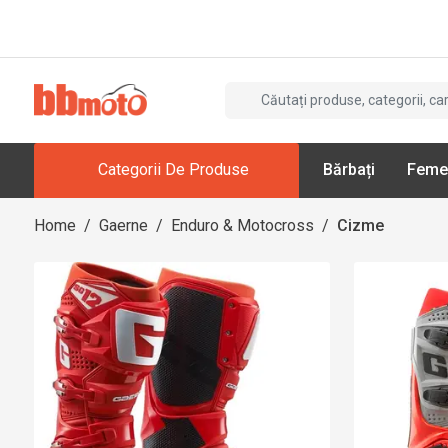
Categorii De Produse
Bărbați
Feme
Home
/
Gaerne
/
Enduro & Motocross
/
Cizme