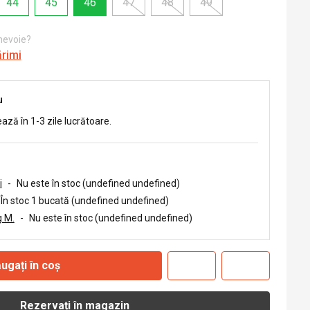
44
45
46
47
48
49
 nevoie?
ărimi
u
ează în 1-3 zile lucrătoare.
i
-
Nu este în stoc (undefined undefined)
În stoc 1 bucată (undefined undefined)
 M.
-
Nu este în stoc (undefined undefined)
ugați în coș
Rezervați în magazin