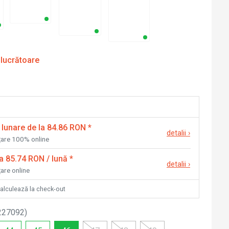
 lucrătoare
 lunare de la 84.86 RON
*
detalii
›
nțare 100% online
la 85.74 RON / lună
*
detalii
›
țare online
calculează la check-out
227092
)