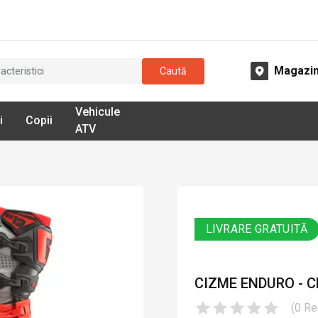
Magazi
Caută
Vehicule
i
Copii
ATV
LIVRARE GRATUITĂ
CIZME ENDURO - C
(
0
Re