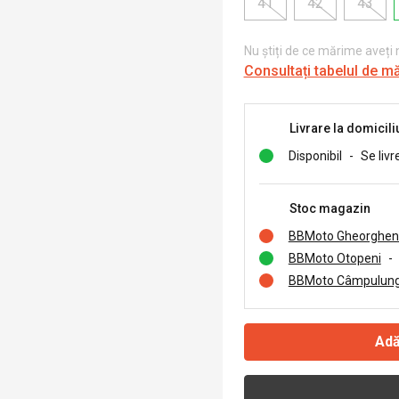
41
42
43
Nu știți de ce mărime aveți
Consultați tabelul de m
Livrare la domicili
Disponibil
-
Se livr
Stoc magazin
BBMoto Gheorghen
BBMoto Otopeni
-
BBMoto Câmpulung
Adă