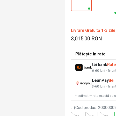
Livrare Gratuită 1-3 zile
3,015.00 RON
Plătește în rate
tbi bank
Rate
6-60 luni · fina
LeanPay
de 
3-60 luni · finan
* estimat — rata exactă se 
:
(
Cod produs
:
2000000