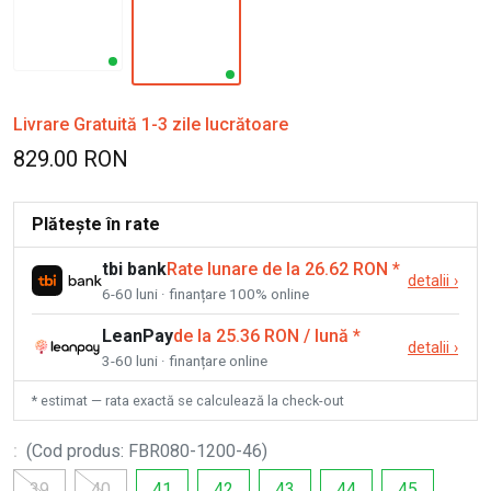
Livrare Gratuită 1-3 zile lucrătoare
829.00 RON
Plătește în rate
tbi bank
Rate lunare de la 26.62 RON
*
detalii
›
6-60 luni · finanțare 100% online
LeanPay
de la 25.36 RON / lună
*
detalii
›
3-60 luni · finanțare online
* estimat — rata exactă se calculează la check-out
:
(
Cod produs
:
FBR080-1200-46
)
39
40
41
42
43
44
45