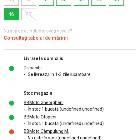
46
47
Nu știți de ce mărime aveți nevoie?
Consultați tabelul de mărimi
Livrare la domiciliu
Disponibil
-
Se livrează în 1-3 zile lucrătoare.
Stoc magazin
BBMoto Gheorgheni
-
În stoc 1 bucată (undefined undefined)
BBMoto Otopeni
-
În stoc 1 bucată (undefined undefined)
BBMoto Câmpulung M.
-
Nu este în stoc (undefined undefined)