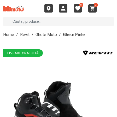
0
0
Home
/
Revit
/
Ghete Moto
/
Ghete Piele
LIVRARE GRATUITĂ